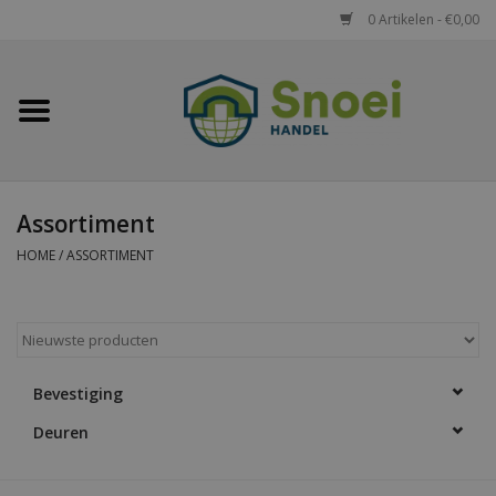
0 Artikelen - €0,00
Home
Golfplaten
Assortiment
Damwandplaten
HOME
/
ASSORTIMENT
Dakpanplaten
Potdekselplaten
Bevestiging
Felsplaten
Deuren
Sandwichpanelen