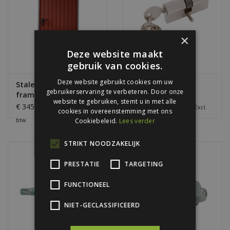
×
Deze website maakt
gebruik van cookies.
Deze website gebruikt cookies om uw
Stalen loopdeur met
Dubbel Profiel-
gebruikerservaring te verbeteren. Door onze
frame en beslag, RAL
Cilinderslot 30/30
website te gebruiken, stemt u in met alle
3009
(Loopdeuren)
€ 345,00 / per stuks
€ 12,95 / per stuks
Excl.
Excl.
cookies in overeenstemming met ons
btw
btw
Cookiebeleid.
Lees verder
STRIKT NOODZAKELIJK
PRESTATIE
TARGETING
FUNCTIONEEL
NIET-GECLASSIFICEERD