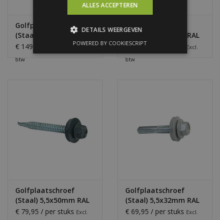
ALLES ACCEPTEREN
Golfplaatschroef
Golfplaatschroef
DETAILS WEERGEVEN
(Staal) 5,5x50mm met
(Staal) 5,5x50mm RAL
POWERED BY COOKIESCRIPT
KALOT
9006
€ 149,95 / per stuks
€ 79,95 / per stuks
Excl.
Excl.
btw
btw
Golfplaatschroef
Golfplaatschroef
(Staal) 5,5x50mm RAL
(Staal) 5,5x32mm RAL
7016
9006
€ 79,95 / per stuks
€ 69,95 / per stuks
Excl.
Excl.