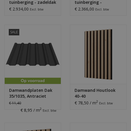
tuinberging - zadeldak
tuinberging -
lessenaar
€ 2.934,00
€ 2.366,00
Excl. btw
Excl. btw
SALE
Damwandplaten Dak
Damwand Houtlook
35/1035, Antraciet
40-40
2
€ 78,50 / m
€ 11,40
Excl. btw
2
€ 8,95 / m
Excl. btw