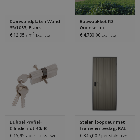
Damwandplaten Wand
Bouwpakket R8
35/1035, Blank
Quonsethut
Aluminium
2
€ 12,95 / m
€ 4.730,00
Excl. btw
Excl. btw
Dubbel Profiel-
Stalen loopdeur met
Cilinderslot 40/40
frame en beslag, RAL
(Dubbele MZ Deur)
9007
€ 15,95 / per stuks
€ 345,00 / per stuks
Excl.
Excl.