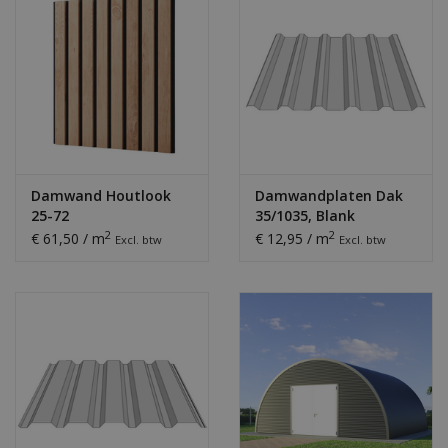
Damwand Houtlook
Damwandplaten Dak
25-72
35/1035, Blank
Aluminium
2
2
€ 61,50 / m
€ 12,95 / m
Excl. btw
Excl. btw