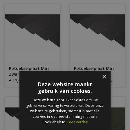
Bouwpakketten
Toebehoren
Potdekselplaat Mat
Potdekselplaat Mat
Zwart, standaard
Zwart, op maat
×
lengtes
gemaakt
2
2
€ 17,95 / m
€ 23,50 / m
Excl. btw
Excl. btw
Deze website maakt
gebruik van cookies.
Deze website gebruikt cookies om uw
gebruikerservaring te verbeteren. Door onze
website te gebruiken, stemt u in met alle
cookies in overeenstemming met ons
Cookiebeleid.
Lees verder