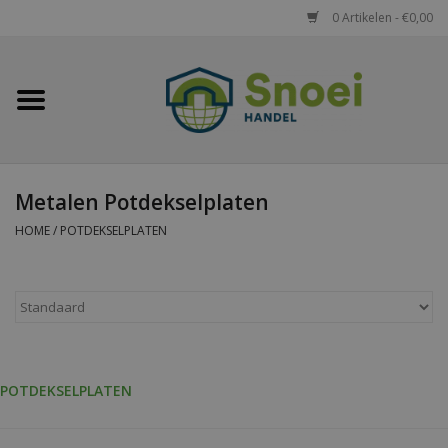
0 Artikelen - €0,00
Home
Golfplaten
Metalen Potdekselplaten
Damwandplaten
HOME
/
POTDEKSELPLATEN
Dakpanplaten
Potdekselplaten
Felsplaten
POTDEKSELPLATEN
Sandwichpanelen