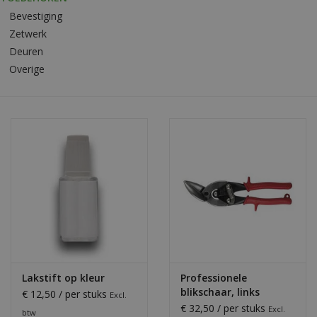
Bevestiging
Bouwpakketten
Zetwerk
Deuren
Toebehoren
Overige
Lakstift op kleur
Professionele
blikschaar, links
€ 12,50 / per stuks
Excl.
€ 32,50 / per stuks
Excl.
btw