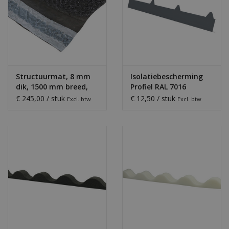
Structuurmat, 8 mm
Isolatiebescherming
dik, 1500 mm breed,
Profiel RAL 7016
rol 25 m
Antraciet
€ 245,00 / stuk
€ 12,50 / stuk
Excl. btw
Excl. btw