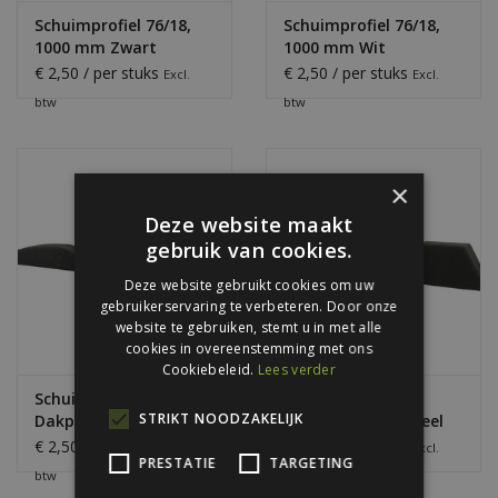
Schuimprofiel 76/18,
Schuimprofiel 76/18,
1000 mm Zwart
1000 mm Wit
€ 2,50 / per stuks
€ 2,50 / per stuks
Excl.
Excl.
btw
btw
×
Deze website maakt
gebruik van cookies.
Deze website gebruikt cookies om uw
gebruikerservaring te verbeteren. Door onze
website te gebruiken, stemt u in met alle
cookies in overeenstemming met ons
Cookiebeleid.
Lees verder
Schuimprofiel
Schuimprofiel
STRIKT NOODZAKELIJK
Dakpanplaten, 1100
Sandwich Dakpaneel
mm
40/85 mm
€ 2,50 / per stuks
€ 2,50 / per stuks
Excl.
Excl.
PRESTATIE
TARGETING
btw
btw