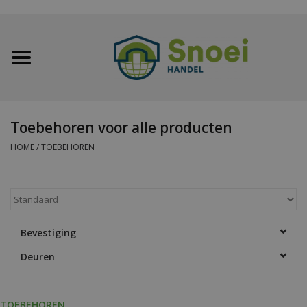
Home
Golfplaten
Toebehoren voor alle producten
Damwandplaten
HOME
/
TOEBEHOREN
Dakpanplaten
Potdekselplaten
Bevestiging
Deuren
Felsplaten
Sandwichpanelen
TOEBEHOREN