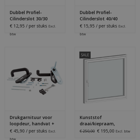
Dubbel Profiel-
Dubbel Profiel-
Cilinderslot 30/30
Cilinderslot 40/40
(Loopdeuren)
(Dubbele MZ Deur)
€ 12,95 / per stuks
€ 15,95 / per stuks
Excl.
Excl.
btw
btw
SALE
Drukgarnituur voor
Kunststof
loopdeur, handvat +
draai/kiepraam,
sluitplaat
geïsoleerd, 1200 x 1050
€ 45,90 / per stuks
€ 195,00
€ 250,00
Excl.
Excl. btw
mmm (BxH)
btw