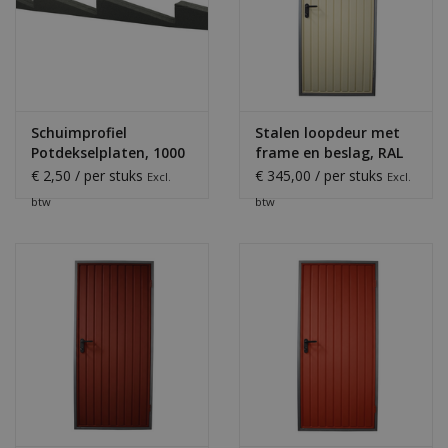
Schuimprofiel
Stalen loopdeur met
Potdekselplaten, 1000
frame en beslag, RAL
mm
1015
€ 2,50 / per stuks
€ 345,00 / per stuks
Excl.
Excl.
btw
btw