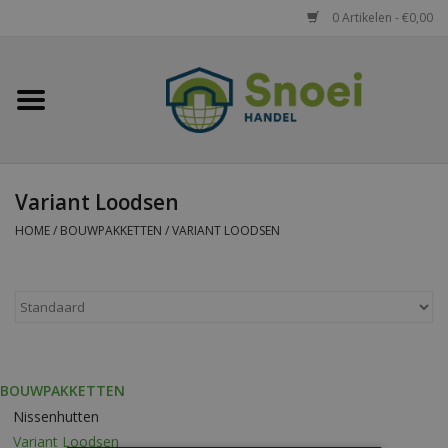
0 Artikelen - €0,00
Home
Golfplaten
Variant Loodsen
Damwandplaten
HOME
/
BOUWPAKKETTEN
/
VARIANT LOODSEN
Dakpanplaten
Potdekselplaten
Felsplaten
BOUWPAKKETTEN
Nissenhutten
Sandwichpanelen
Variant Loodsen