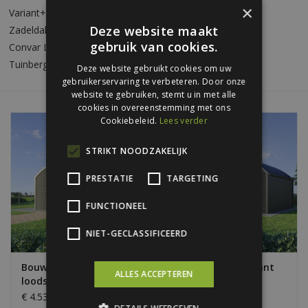
×
Variant+ Loodsen
Bouwpakketten
Deze website maakt
Zadeldak Loodsen
gebruik van cookies.
Convar Loodsen
Tuinbergingen
Toebehoren
Deze website gebruikt cookies om uw
gebruikerservaring te verbeteren. Door onze
website te gebruiken, stemt u in met alle
cookies in overeenstemming met ons
Cookiebeleid.
Lees verder
STRIKT NOODZAKELIJK
PRESTATIE
TARGETING
FUNCTIONEEL
NIET-GECLASSIFICEERD
Bouwpakket Variant
Bouwpakket Variant
ALLES ACCEPTEREN
loods 5.5m breed
loods 8m breed
€ 4.530,00
€ 5.650,00
Excl. btw
Excl. btw