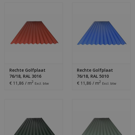
Rechte Golfplaat
Rechte Golfplaat
76/18, RAL 3016
76/18, RAL 5010
Koraalrood
Gentiaanblauw
2
2
€ 11,86 / m
€ 11,86 / m
Excl. btw
Excl. btw