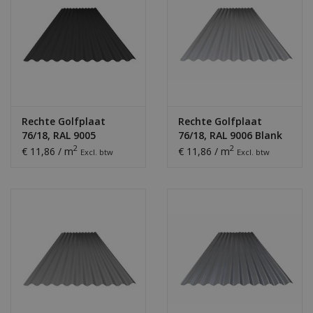
Rechte Golfplaat
Rechte Golfplaat
76/18, RAL 9005
76/18, RAL 9006 Blank
Gitzwart
Aluminium
2
2
€ 11,86 / m
€ 11,86 / m
Excl. btw
Excl. btw