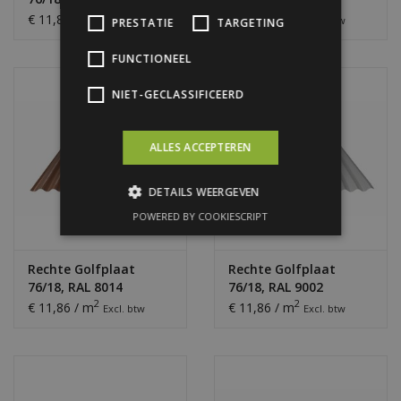
Antraciet
Lichtgrijs
2
2
€ 11,86 / m
€ 11,86 / m
Excl. btw
Excl. btw
PRESTATIE
TARGETING
FUNCTIONEEL
NIET-GECLASSIFICEERD
ALLES ACCEPTEREN
DETAILS WEERGEVEN
POWERED BY COOKIESCRIPT
Rechte Golfplaat
Rechte Golfplaat
76/18, RAL 8014
76/18, RAL 9002
Sepiabruin
Grijswit
2
2
€ 11,86 / m
€ 11,86 / m
Excl. btw
Excl. btw