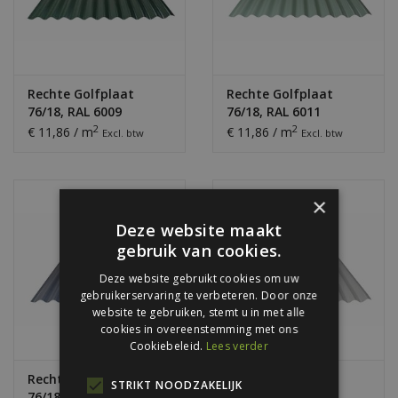
Rechte Golfplaat
Rechte Golfplaat
76/18, RAL 6009
76/18, RAL 6011
Dennengroen
Resedagroen
2
2
€ 11,86 / m
€ 11,86 / m
Excl. btw
Excl. btw
×
Deze website maakt
gebruik van cookies.
Deze website gebruikt cookies om uw
gebruikerservaring te verbeteren. Door onze
website te gebruiken, stemt u in met alle
cookies in overeenstemming met ons
Cookiebeleid.
Lees verder
Rechte Golfplaat
Rechte Golfplaat
STRIKT NOODZAKELIJK
76/18, RAL 7016
76/18, RAL 7035