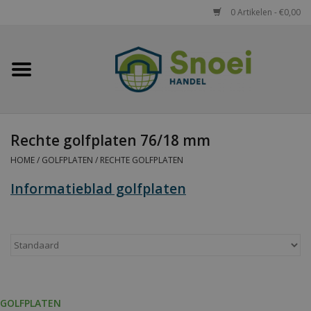
0 Artikelen - €0,00
Home
Golfplaten
Rechte golfplaten 76/18 mm
Damwandplaten
HOME
/
GOLFPLATEN
/
RECHTE GOLFPLATEN
Dakpanplaten
Informatieblad golfplaten
Potdekselplaten
Felsplaten
Sandwichpanelen
GOLFPLATEN