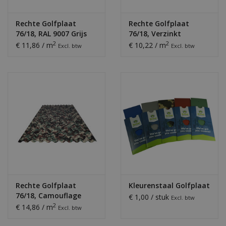
Rechte Golfplaat
Rechte Golfplaat
76/18, RAL 9007 Grijs
76/18, Verzinkt
Aluminium
2
2
€ 11,86 / m
€ 10,22 / m
Excl. btw
Excl. btw
Rechte Golfplaat
Kleurenstaal Golfplaat
76/18, Camouflage
€ 1,00 / stuk
Excl. btw
print
2
€ 14,86 / m
Excl. btw