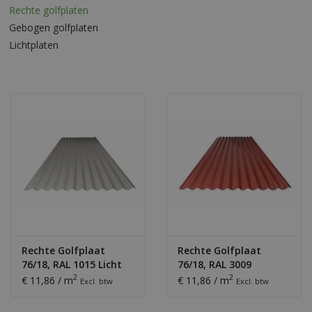
Rechte golfplaten
Gebogen golfplaten
Bouwpakketten
Lichtplaten
Toebehoren
Rechte Golfplaat
Rechte Golfplaat
76/18, RAL 1015 Licht
76/18, RAL 3009
Ivoor
Oxiderood
2
2
€ 11,86 / m
€ 11,86 / m
Excl. btw
Excl. btw