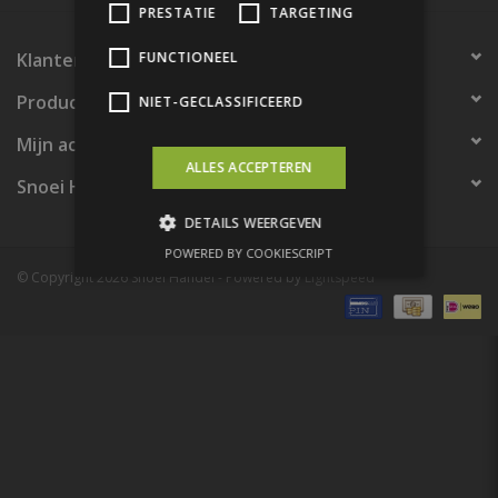
PRESTATIE
TARGETING
Bouwpakketten
Klantenservice
FUNCTIONEEL
Producten
NIET-GECLASSIFICEERD
Toebehoren
Mijn account
ALLES ACCEPTEREN
Snoei Handel
DETAILS WEERGEVEN
POWERED BY COOKIESCRIPT
© Copyright 2026 Snoei Handel - Powered by
Lightspeed