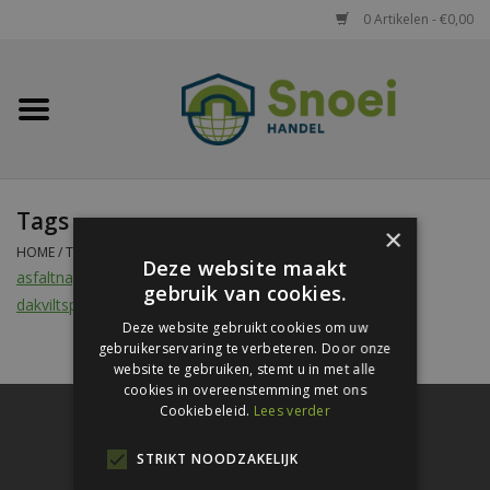
0 Artikelen - €0,00
Home
Golfplaten
Tags
Damwandplaten
×
HOME
/
TAGS
Deze website maakt
asfaltnagels
(2)
/
bouwplaatnagel
(2)
/
daknagel
(2)
/
Dakpanplaten
gebruik van cookies.
dakviltspijkers
(2)
/
roofing nail
(2)
Deze website gebruikt cookies om uw
gebruikerservaring te verbeteren. Door onze
Potdekselplaten
website te gebruiken, stemt u in met alle
cookies in overeenstemming met ons
Cookiebeleid.
Lees verder
Felsplaten
STRIKT NOODZAKELIJK
Sandwichpanelen