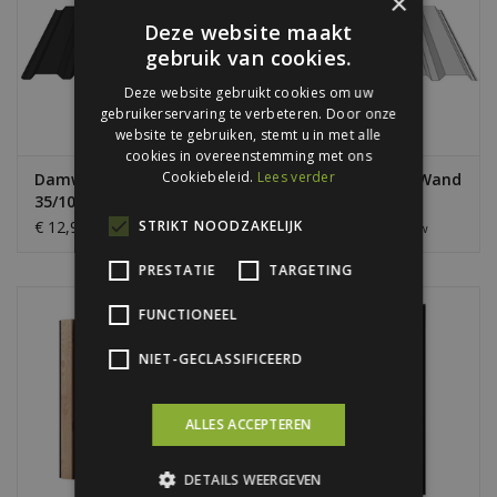
×
Deze website maakt
gebruik van cookies.
Deze website gebruikt cookies om uw
gebruikerservaring te verbeteren. Door onze
website te gebruiken, stemt u in met alle
cookies in overeenstemming met ons
Cookiebeleid.
Lees verder
Damwandplaten Wand
Damwandplaten Wand
35/1035, Gitzwart
35/1035, Blank
Aluminium
2
2
STRIKT NOODZAKELIJK
€ 12,95 / m
€ 12,95 / m
Excl. btw
Excl. btw
PRESTATIE
TARGETING
FUNCTIONEEL
NIET-GECLASSIFICEERD
ALLES ACCEPTEREN
DETAILS WEERGEVEN