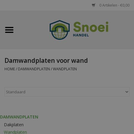
0 Artikelen - €0,00
Home
Golfplaten
Damwandplaten voor wand
Damwandplaten
HOME
/
DAMWANDPLATEN
/
WANDPLATEN
Dakpanplaten
Potdekselplaten
Felsplaten
DAMWANDPLATEN
Dakplaten
Sandwichpanelen
Wandplaten