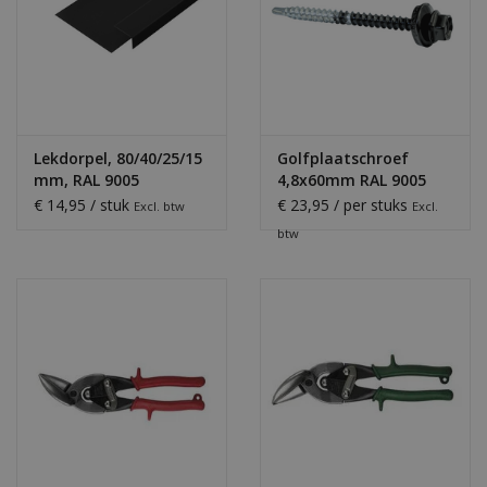
Lekdorpel, 80/40/25/15
Golfplaatschroef
mm, RAL 9005
4,8x60mm RAL 9005
Gitzwart
€ 14,95 / stuk
€ 23,95 / per stuks
Excl. btw
Excl.
btw