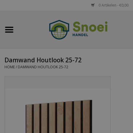
0 Artikelen - €0,00
Home
Golfplaten
Damwand Houtlook 25-72
Damwandplaten
HOME
/
DAMWAND HOUTLOOK 25-72
Dakpanplaten
Potdekselplaten
Felsplaten
Sandwichpanelen