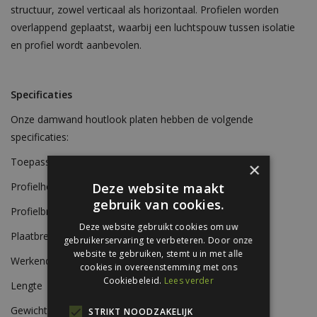
structuur, zowel verticaal als horizontaal. Profielen worden
overlappend geplaatst, waarbij een luchtspouw tussen isolatie
en profiel wordt aanbevolen.
Specificaties
Onze damwand houtlook platen hebben de volgende
specificaties:
Toepassing
Wand
×
Deze website maakt
Profielhoogte
23 mm
gebruik van cookies.
Profielbreedte
75 mm
Deze website gebruikt cookies om uw
Plaatbreedte
840 mm
gebruikerservaring te verbeteren. Door onze
website te gebruiken, stemt u in met alle
Werkende breedte
815 mm
cookies in overeenstemming met ons
Cookiebeleid.
Lees verder
Lengte
tot 6.000 mm
Gewicht
8,53 kg/m²
STRIKT NOODZAKELIJK