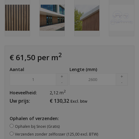
2
€ 61,50 per m
Aantal
Lengte (mm)
+
+
-
-
2
Hoeveelheid:
2,12
m
Uw prijs:
€
130,32
Excl. btw
Ophalen of verzenden:
Ophalen bij Snoei (Gratis)
Verzenden zonder zelflosser
(125,00 excl. BTW)