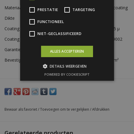
Materiaal
Verzinkt staal met coating
PRESTATIE
TARGETING
Dikte
0,75 mm
FUNCTIONEEL
Coating A-zijde
Polyestercoating 45 µ
NIET-GECLASSIFICEERD
Coating B-zijde
Beschermlak RAL 9002
Garantie
10 jaar
ALLES ACCEPTEREN
Bevestiging
Ca. 6 schroeven p/m²
DETAILS WEERGEVEN
POWERED BY COOKIESCRIPT
Bewaar als favoriet
/
Toevoegen om te vergelijken
/
Afdrukken
Gerelateerde producten