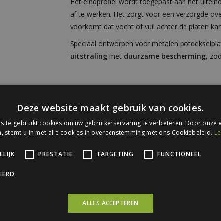
Het eindprofiel wordt toegepast aan het uitein
af te werken. Het zorgt voor een verzorgde ov
voorkomt dat vocht of vuil achter de platen kan
Speciaal ontworpen voor metalen potdekselplat
uitstraling
met
duurzame bescherming
, zod
Specificaties
Deze website maakt gebruik van cookies.
Onze eindprofielen hebben de volgende specific
ite gebruikt cookies om uw gebruikerservaring te verbeteren. Door onze w
Maatvoering
40 x 30 x 20 m
, stemt u in met alle cookies in overeenstemming met ons Cookiebeleid.
Le
Lengte
3000 mm
LIJK
PRESTATIE
TARGETING
FUNCTIONEEL
Dikte
0,63 mm
CEERD
Structuur
Houtnerfstructu
Coating
300 μm coating P
ALLES ACCEPTEREN
Bevestiging
Zelfborende sch