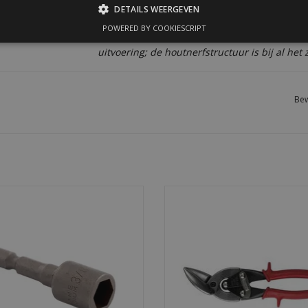
DETAILS WEERGEVEN
POWERED BY COOKIESCRIPT
Afbeeldingen dienen ter illustratie. Kleur en
uitvoering; de houtnerfstructuur is bij al het 
Bew
bitje voor onze golfplaatschroeven
Blikschaar voor knippen van plaats
terke grip, precieze montage en
zetwerk. Geschikt voor rechte sn
duurzame kwaliteit.
bochten naar links.
EVOEGEN AAN WINKELWAGEN
TOEVOEGEN AAN WINKELWA