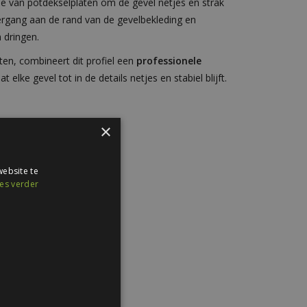
de van potdekselplaten om de gevel netjes en strak
ergang aan de rand van de gevelbekleding en
 dringen.
en, combineert dit profiel een
professionele
at elke gevel tot in de details netjes en stabiel blijft.
×
aties:
ebsite te
m
es verder
ur
lastisol
roeven