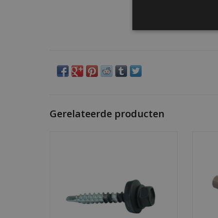
Gerelateerde producten
Zelfborende dakpanschroeven 4,8x35mm
5/16" 
met afdichtring. Waterdicht, duurzaam en
— s
verkrijgbaar in RAL-kleuren.
Doos van 200 stuks.
TO
TOEVOEGEN AAN WINKELWAGEN