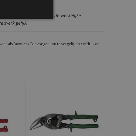
 glans kunnen afwijken van de werkelijke
zetwerk gelijk.
aar als favoriet
/
Toevoegen om te vergelijken
/
Afdrukken
taal en
Blikschaar voor knippen van plaatstaal en
eden en
zetwerk. Geschikt voor rechte sneden en
bochten naar rechts.
GEN
TOEVOEGEN AAN WINKELWAGEN