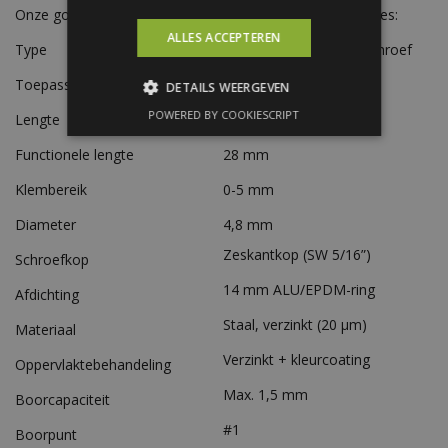
Onze golfplaatschroeven hebben de volgende specificaties:
ALLES ACCEPTEREN
Type
Zelfborende golfplaatschroef
Toepassing
Gevelbeplating
DETAILS WEERGEVEN
POWERED BY COOKIESCRIPT
Lengte
35 mm
Functionele lengte
28 mm
Klembereik
0-5 mm
Diameter
4,8 mm
Zeskantkop (SW 5/16”)
Schroefkop
14 mm ALU/EPDM-ring
Afdichting
Staal, verzinkt (20 µm)
Materiaal
Verzinkt + kleurcoating
Oppervlaktebehandeling
Max. 1,5 mm
Boorcapaciteit
#1
Boorpunt