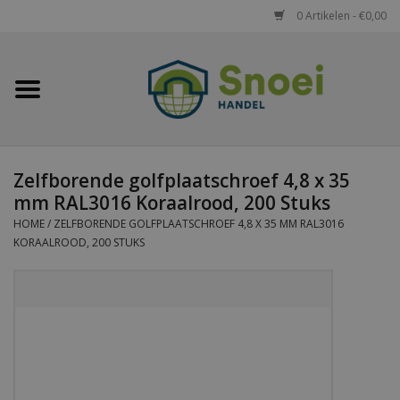
0 Artikelen - €0,00
Home
Golfplaten
Zelfborende golfplaatschroef 4,8 x 35
Damwandplaten
mm RAL3016 Koraalrood, 200 Stuks
HOME
/
ZELFBORENDE GOLFPLAATSCHROEF 4,8 X 35 MM RAL3016
Dakpanplaten
KORAALROOD, 200 STUKS
Potdekselplaten
Felsplaten
Sandwichpanelen