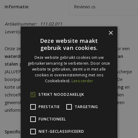
Informatie
Reviews
(0)
Artikelnummer:
111.02.011
×
Levertijd:
Circa 5 - 7 werkdagen
Deze website maakt
gebruik van cookies.
Onze zelfborende golfplaatschroeven zijn ontworpen voor een
waterdichte, duurzame en esthetische bevestiging van
Deze website gebruikt cookies om uw
gebruikerservaring te verbeteren. Door onze
stalen golfplaten
. Dankzij de geïntegreerde afdichtring
website te gebruiken, stemt u in met alle
(ALU/EPDM) voorkomt u lekkage en corrosie, terwijl de scherpe
cookies in overeenstemming met ons
boorpunt zorgt voor snelle montage zonder voorboren. De
Cookiebeleid.
Lees verder
korte uitvoering (4,8x35 mm) is ideaal voor
gevelbeplating
en
STRIKT NOODZAKELIJK
schroeft u
in de golf
. Verkrijgbaar in verzinkt staal en indien
gewenst met een van onze standaard RAL-kleuren voor een
PRESTATIE
TARGETING
uniforme uitstraling.
FUNCTIONEEL
NIET-GECLASSIFICEERD
Specificaties