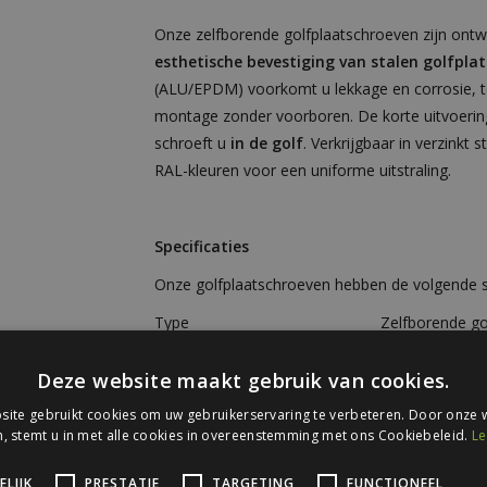
Onze zelfborende golfplaatschroeven zijn ont
esthetische bevestiging van stalen golfpla
(ALU/EPDM) voorkomt u lekkage en corrosie, te
montage zonder voorboren. De korte uitvoerin
schroeft u
in de golf
. Verkrijgbaar in verzinkt
RAL-kleuren voor een uniforme uitstraling.
Specificaties
Onze golfplaatschroeven hebben de volgende sp
Type
Zelfborende go
Toepassing
Gevelbeplating
Deze website maakt gebruik van cookies.
Lengte
35 mm
ite gebruikt cookies om uw gebruikerservaring te verbeteren. Door onze w
, stemt u in met alle cookies in overeenstemming met ons Cookiebeleid.
Le
Functionele lengte
28 mm
Klembereik
0-5 mm
LIJK
PRESTATIE
TARGETING
FUNCTIONEEL