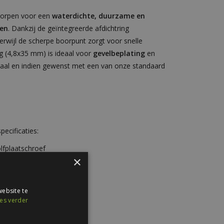
worpen voor een
waterdichte, duurzame en
ten
. Dankzij de geïntegreerde afdichtring
rwijl de scherpe boorpunt zorgt voor snelle
g (4,8x35 mm) is ideaal voor
gevelbeplating
en
 staal en indien gewenst met een van onze standaard
ecificaties:
lfplaatschroef
×
ebsite te
es verder