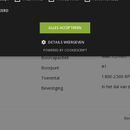
Diameter
4,8 mm
CEERD
Zeskantkop (S
Schroefkop
14 mm ALU/EP
Afdichting
ALLES ACCEPTEREN
Staal, verzinkt
Materiaal
DETAILS WEERGEVEN
Verzinkt + kleu
Oppervlaktebehandeling
POWERED BY COOKIESCRIPT
Max. 1,5 mm
Boorcapaciteit
#1
Boorpunt
1.800-2.500 R
Toerental
In het dal van 
Bevestiging
Bew