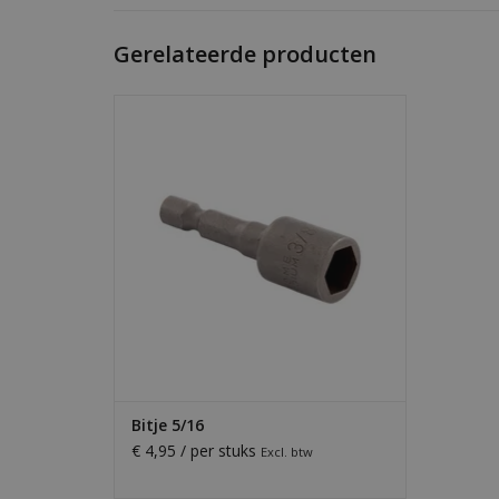
Gerelateerde producten
5/16" bitje voor onze golfplaatschroeven
— sterke grip, precieze montage en
duurzame kwaliteit.
TOEVOEGEN AAN WINKELWAGEN
Bitje 5/16
€ 4,95 / per stuks
Excl. btw