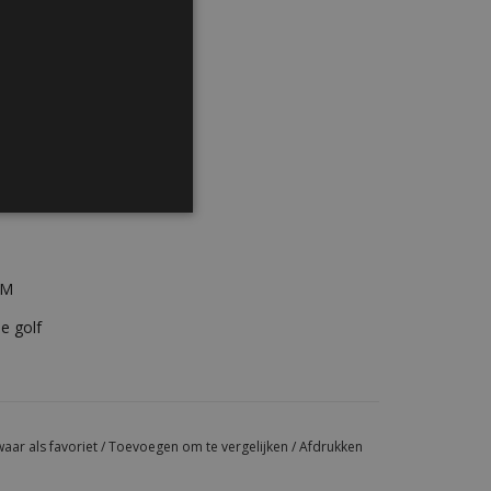
W 5/16”)
DM-ring
 (20 µm)
rcoating
PM
de golf
aar als favoriet
/
Toevoegen om te vergelijken
/
Afdrukken