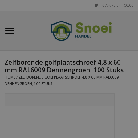
0 Artikelen - €0,00
Home
Golfplaten
Zelfborende golfplaatschroef 4,8 x 60
Damwandplaten
mm RAL6009 Dennengroen, 100 Stuks
HOME
/
ZELFBORENDE GOLFPLAATSCHROEF 4,8 X 60 MM RAL6009
Dakpanplaten
DENNENGROEN, 100 STUKS
Potdekselplaten
Felsplaten
Sandwichpanelen