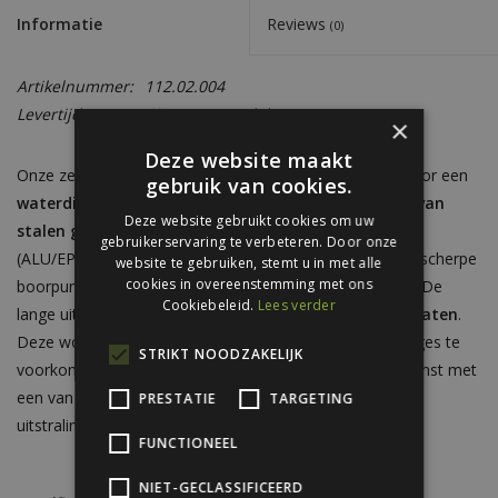
Informatie
Reviews
(0)
Artikelnummer:
112.02.004
Levertijd:
Circa 5 - 7 werkdagen
×
Deze website maakt
Onze zelfborende golfplaatschroeven zijn ontworpen voor een
gebruik van cookies.
waterdichte, duurzame en esthetische bevestiging van
Deze website gebruikt cookies om uw
stalen golfplaten
. Dankzij de geïntegreerde afdichtring
gebruikerservaring te verbeteren. Door onze
(ALU/EPDM) voorkomt u lekkage en corrosie, terwijl de scherpe
website te gebruiken, stemt u in met alle
cookies in overeenstemming met ons
boorpunt zorgt voor snelle montage zonder voorboren. De
Cookiebeleid.
Lees verder
lange uitvoering (4,8x60 mm) wordt gebruikt voor
dakplaten
.
Deze wordt
op de golf
geschroefd om eventuele lekkages te
STRIKT NOODZAKELIJK
voorkomen. Verkrijgbaar in verzinkt staal en indien gewenst met
een van onze standaard RAL-kleuren voor een uniforme
PRESTATIE
TARGETING
uitstraling.
FUNCTIONEEL
NIET-GECLASSIFICEERD