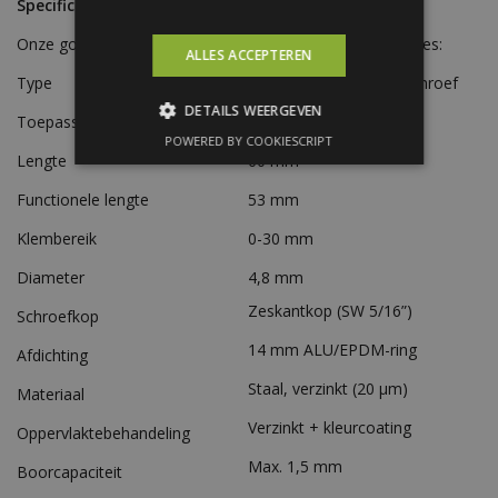
Specificaties
Onze golfplaatschroeven hebben de volgende specificaties:
ALLES ACCEPTEREN
Type
Zelfborende golfplaatschroef
DETAILS WEERGEVEN
Toepassing
Dakbeplating
POWERED BY COOKIESCRIPT
Lengte
60 mm
Functionele lengte
53 mm
Klembereik
0-30 mm
Diameter
4,8 mm
Zeskantkop (SW 5/16”)
Schroefkop
14 mm ALU/EPDM-ring
Afdichting
Staal, verzinkt (20 µm)
Materiaal
Verzinkt + kleurcoating
Oppervlaktebehandeling
Max. 1,5 mm
Boorcapaciteit