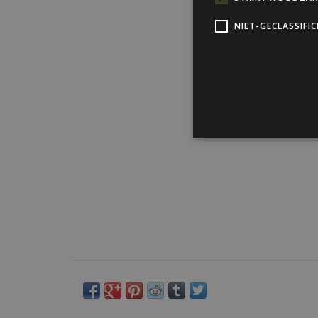
NIET-GECLASSIFI