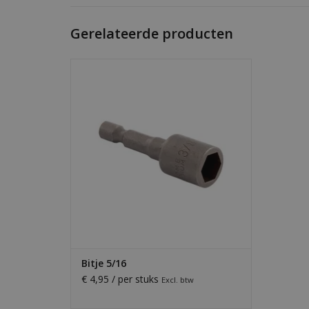
Gerelateerde producten
5/16" bitje voor onze golfplaatschroeven
— sterke grip, precieze montage en
duurzame kwaliteit.
TOEVOEGEN AAN WINKELWAGEN
Bitje 5/16
€ 4,95 / per stuks
Excl. btw