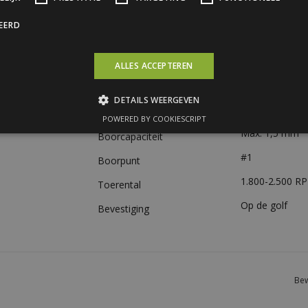
Diameter
4,8 mm
CEERD
Zeskantkop (S
Schroefkop
14 mm ALU/EP
Afdichting
ALLES ACCEPTEREN
Staal, verzinkt
Materiaal
DETAILS WEERGEVEN
Verzinkt + kleu
Oppervlaktebehandeling
POWERED BY COOKIESCRIPT
Max. 1,5 mm
Boorcapaciteit
#1
Boorpunt
1.800-2.500 R
Toerental
Op de golf
Bevestiging
Bew