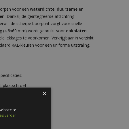
worpen voor een
waterdichte, duurzame en
ten
. Dankzij de geïntegreerde afdichtring
rwijl de scherpe boorpunt zorgt voor snelle
g (4,8x60 mm) wordt gebruikt voor
dakplaten
.
e lekkages te voorkomen. Verkrijgbaar in verzinkt
aard RAL-kleuren voor een uniforme uitstraling.
ecificaties:
lfplaatschroef
×
ebsite te
es verder