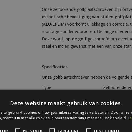
Onze zelfborende golfplaatschroeven zijn ont
esthetische bevestiging van stalen golfpla
(ALU/EPDM) voorkomt u lekkage en corrosie, te
montage zonder voorboren. De lange uitvoerin
Deze wordt
op de golf
geschroefd om eventuel
staal en indien gewenst met een van onze stand
Specificaties
Onze golfplaatschroeven hebben de volgende sp
Type
Zelfborende go
Toepassing
Dakbeplating
Deze website maakt gebruik van cookies.
Lengte
60 mm
ite gebruikt cookies om uw gebruikerservaring te verbeteren. Door onze w
, stemt u in met alle cookies in overeenstemming met ons Cookiebeleid.
Le
Functionele lengte
53 mm
Klembereik
0-30 mm
LIJK
PRESTATIE
TARGETING
FUNCTIONEEL