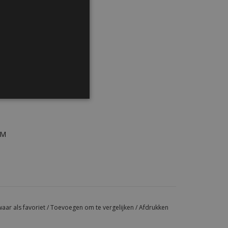
W 5/16”)
DM-ring
 (20 µm)
rcoating
PM
aar als favoriet
/
Toevoegen om te vergelijken
/
Afdrukken