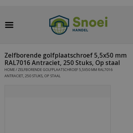
Home
Golfplaten
Zelfborende golfplaatschroef 5,5x50 mm
RAL7016 Antraciet, 250 Stuks, Op staal
Damwandplaten
HOME
/
ZELFBORENDE GOLFPLAATSCHROEF 5,5X50 MM RAL7016
ANTRACIET, 250 STUKS, OP STAAL
Dakpanplaten
Potdekselplaten
Felsplaten
Sandwichpanelen