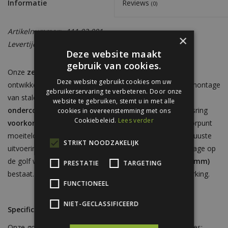
Informatie
Reviews
(0)
Artikelnummer:
111.02.001
×
Levertijd:
Circa 5 - 7 werkdagen
Deze website maakt
gebruik van cookies.
Onze
zelfborende
plaatwerkschroeven
voor staal zijn
Deze website gebruikt cookies om uw
ontwikkeld voor een waterdichte, duurzame en strakke montage
gebruikerservaring te verbeteren. Door onze
van stalen golfplaten en ander plaatmateriaal
op stalen
website te gebruiken, stemt u in met alle
onderconstructies
. De geïntegreerde EPDM-afdichtingsring
cookies in overeenstemming met ons
Cookiebeleid.
Lees verder
voorkomt lekkage en corrosie
, terwijl de krachtige boorpunt
moeiteloos door staal gaat zonder voorboren. Deze robuuste
STRIKT NOODZAKELIJK
uitvoering
(5,5×50 mm)
is uitermate geschikt voor montage op
de golf wanneer de onderconstructie uit
dun staal (2-5 mm)
PRESTATIE
TARGETING
bestaat. Leverbaar in RAL-kleur voor een uniforme afwerking.
FUNCTIONEEL
NIET-GECLASSIFICEERD
Specificaties
Onze golfplaatschroeven hebben de volgende specificaties: