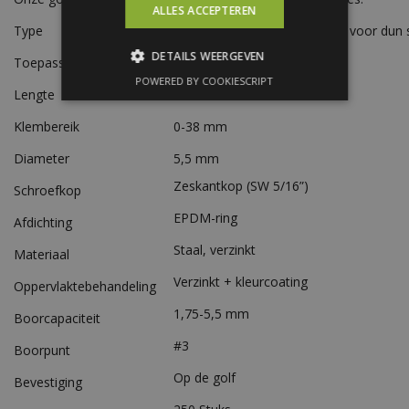
ALLES ACCEPTEREN
Type
Zelfborende golfplaatschroef voor dun 
DETAILS WEERGEVEN
Toepassing
Dakbeplating op dun staal
POWERED BY COOKIESCRIPT
Lengte
50 mm
Klembereik
0-38 mm
Diameter
5,5 mm
Zeskantkop (SW 5/16”)
Schroefkop
EPDM-ring
Afdichting
Staal, verzinkt
Materiaal
Verzinkt + kleurcoating
Oppervlaktebehandeling
1,75-5,5 mm
Boorcapaciteit
#3
Boorpunt
Op de golf
Bevestiging