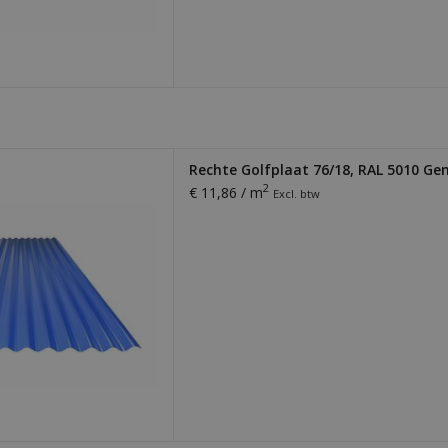
laat. Dikte 0,56 mm. Licht,
Rechte Golfplaat 76/18, RAL 5010 G
ig te monteren. Ideaal voor
2
€ 11,86 / m
Excl. btw
ding van loodsen, schuren,
pingen en meer!
 AAN WINKELWAGEN