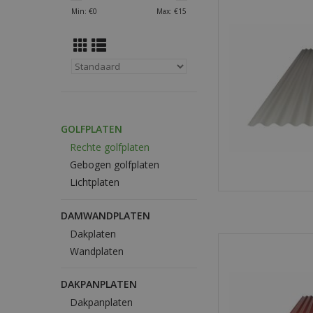
duurzaam en eenvoud
Min: €
0
Max: €
15
dak- en gevelbekle
overkap
TOEVOEGEN
GOLFPLATEN
Rechte golfplaten
Gebogen golfplaten
Lichtplaten
DAMWANDPLATEN
Dakplaten
Sterke metalen golfp
Wandplaten
duurzaam en eenvoud
dak- en gevelbekle
overkap
DAKPANPLATEN
Dakpanplaten
TOEVOEGEN