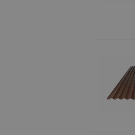
Sterke metalen golfp
duurzaam en eenvoud
dak- en gevelbekle
overkap
TOEVOEGEN