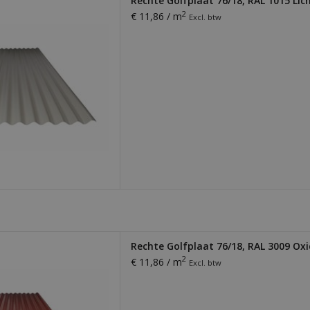
Rechte Golfplaat 76/18, RAL 1015 Lich
ig te monteren. Ideaal voor
2
€ 11,86 / m
Excl. btw
ding van loodsen, schuren,
pingen en meer!
 AAN WINKELWAGEN
laat. Dikte 0,56 mm. Licht,
Rechte Golfplaat 76/18, RAL 3009 Ox
ig te monteren. Ideaal voor
2
€ 11,86 / m
Excl. btw
ding van loodsen, schuren,
pingen en meer!
 AAN WINKELWAGEN