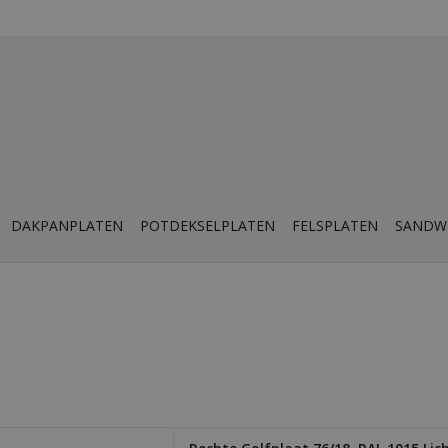
DAKPANPLATEN
POTDEKSELPLATEN
FELSPLATEN
SANDW
laat. Dikte 0,56 mm. Licht,