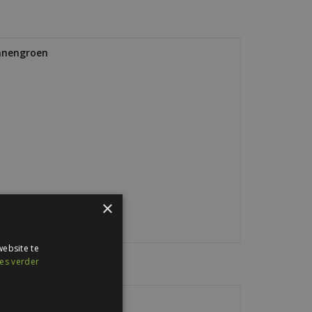
ennengroen
×
ebsite te
es verder
sedagroen