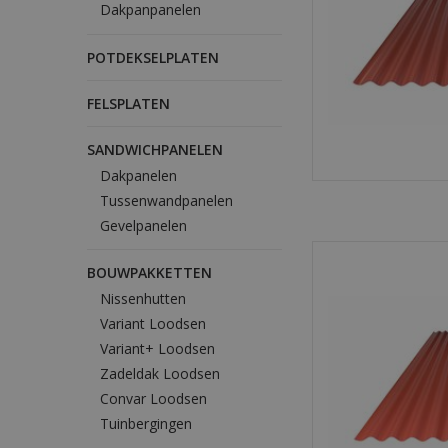
Dakpanpanelen
POTDEKSELPLATEN
FELSPLATEN
SANDWICHPANELEN
Dakpanelen
Tussenwandpanelen
Gevelpanelen
Sterke metalen golfp
duurzaam en eenvoud
BOUWPAKKETTEN
dak- en gevelbekle
Nissenhutten
overkap
Variant Loodsen
TOEVOEGEN
Variant+ Loodsen
Zadeldak Loodsen
Convar Loodsen
Tuinbergingen