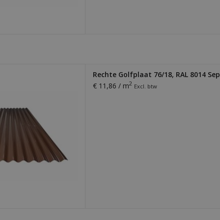
laat. Dikte 0,56 mm. Licht,
Rechte Golfplaat 76/18, RAL 8014 Sep
ig te monteren. Ideaal voor
2
€ 11,86 / m
Excl. btw
ding van loodsen, schuren,
pingen en meer!
 AAN WINKELWAGEN