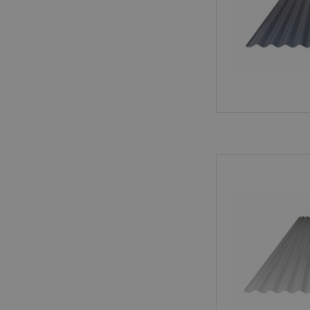
Sterke metalen golfp
duurzaam en eenvoud
dak- en gevelbekle
overkap
TOEVOEGEN