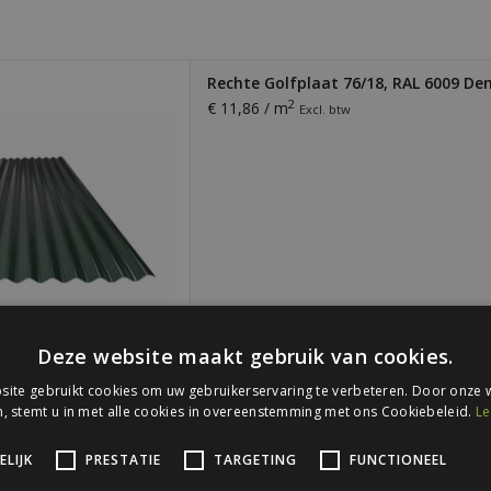
laat. Dikte 0,56 mm. Licht,
Rechte Golfplaat 76/18, RAL 6009 D
ig te monteren. Ideaal voor
2
€ 11,86 / m
Excl. btw
ding van loodsen, schuren,
pingen en meer!
 AAN WINKELWAGEN
Deze website maakt gebruik van cookies.
ite gebruikt cookies om uw gebruikerservaring te verbeteren. Door onze w
, stemt u in met alle cookies in overeenstemming met ons Cookiebeleid.
Le
LIJK
PRESTATIE
TARGETING
FUNCTIONEEL
laat. Dikte 0,56 mm. Licht,
Rechte Golfplaat 76/18, RAL 6011 Re
ig te monteren. Ideaal voor