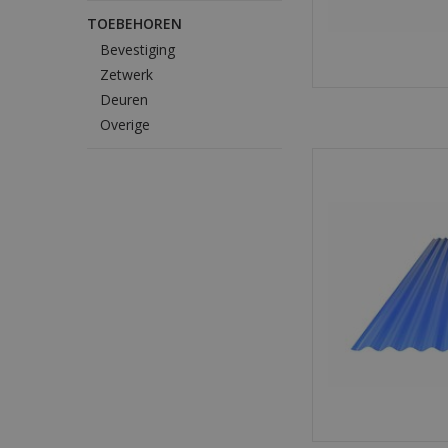
TOEBEHOREN
Bevestiging
Zetwerk
Deuren
Overige
Sterke metalen golfp
duurzaam en eenvoud
dak- en gevelbekle
overkap
TOEVOEGEN