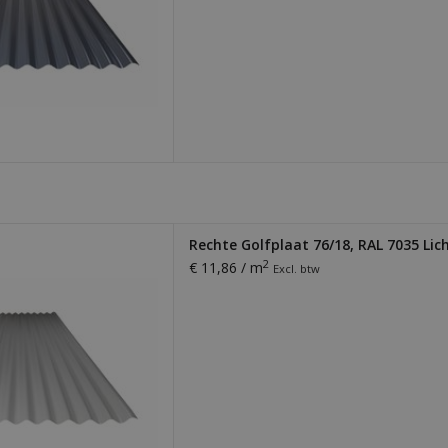
laat. Dikte 0,56 mm. Licht,
Rechte Golfplaat 76/18, RAL 7035 Lich
ig te monteren. Ideaal voor
2
€ 11,86 / m
Excl. btw
ding van loodsen, schuren,
pingen en meer!
 AAN WINKELWAGEN