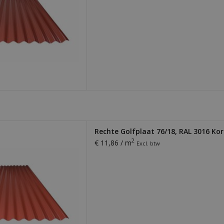
laat. Dikte 0,56 mm. Licht,
Rechte Golfplaat 76/18, RAL 3016 Ko
ig te monteren. Ideaal voor
2
€ 11,86 / m
Excl. btw
ding van loodsen, schuren,
pingen en meer!
 AAN WINKELWAGEN