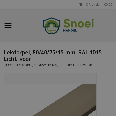
0 Artikelen - €0,00
Home
Golfplaten
Lekdorpel, 80/40/25/15 mm, RAL 1015
Damwandplaten
Licht Ivoor
HOME
/
LEKDORPEL, 80/40/25/15 MM, RAL 1015 LICHT IVOOR
Dakpanplaten
Potdekselplaten
Felsplaten
Sandwichpanelen