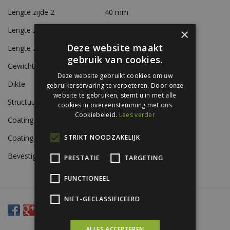
Lengte zijde 2
40 mm
Lengte zijde 3
25 mm
×
Deze website maakt
Lengte zijde 4
15 mm
gebruik van cookies.
Gewicht
Ca. 0,7 kg/m
Deze website gebruikt cookies om uw
Dikte
0,56 mm
gebruikerservaring te verbeteren. Door onze
website te gebruiken, stemt u in met alle
Structuur
Glad
cookies in overeenstemming met ons
Cookiebeleid.
Lees verder
Coating A-zijde
Siliconen polyestercoating
Coating B-zijde
Beschermlak RAL 9002
STRIKT NOODZAKELIJK
Bevestiging
Zelfborende schroeven
PRESTATIE
TARGETING
FUNCTIONEEL
NIET-GECLASSIFICEERD
ALLES ACCEPTEREN