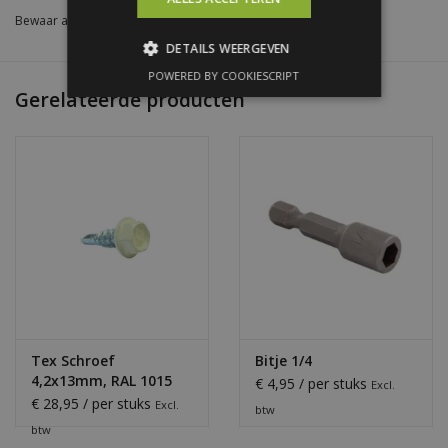
Bewaar als favoriet
/
Toevoegen om te vergelijken
/
Afdrukken
DETAILS WEERGEVEN
POWERED BY COOKIESCRIPT
Gerelateerde producten
Tex Schroef
Bitje 1/4
4,2x13mm, RAL 1015
€ 4,95 / per stuks
Excl.
Licht Ivoor
€ 28,95 / per stuks
Excl.
btw
btw