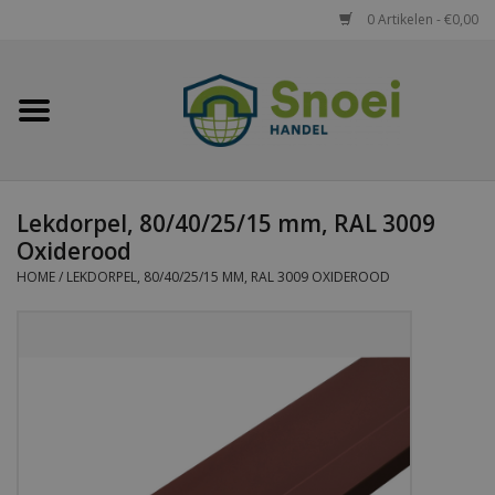
0 Artikelen - €0,00
Home
Golfplaten
Lekdorpel, 80/40/25/15 mm, RAL 3009
Damwandplaten
Oxiderood
HOME
/
LEKDORPEL, 80/40/25/15 MM, RAL 3009 OXIDEROOD
Dakpanplaten
Potdekselplaten
Felsplaten
Sandwichpanelen