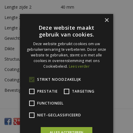
Lengte zijde 2
40 mm
Lengte zijde 3
25 mm
×
Deze website maakt
Lengte zijde 4
15 mm
gebruik van cookies.
Gewicht
Ca. 0,7 kg/m
Deze website gebruikt cookies om uw
Dikte
0,56 mm
gebruikerservaring te verbeteren. Door onze
website te gebruiken, stemt u in met alle
Structuur
Glad
cookies in overeenstemming met ons
Cookiebeleid.
Lees verder
Coating A-zijde
Siliconen polyestercoating
Coating B-zijde
Beschermlak RAL 9002
STRIKT NOODZAKELIJK
Bevestiging
Zelfborende schroeven
PRESTATIE
TARGETING
FUNCTIONEEL
NIET-GECLASSIFICEERD
ALLES ACCEPTEREN