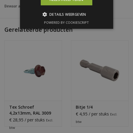
Bewaar als favoriet
/
Toevoegen om te vergelijken
/
Afdrukken
DETAILS WEERGEVEN
POWERED BY COOKIESCRIPT
Gerelateerde producten
Tex Schroef
Bitje 1/4
4,2x13mm, RAL 3009
€ 4,95 / per stuks
Excl.
Oxiderood
€ 28,95 / per stuks
Excl.
btw
btw