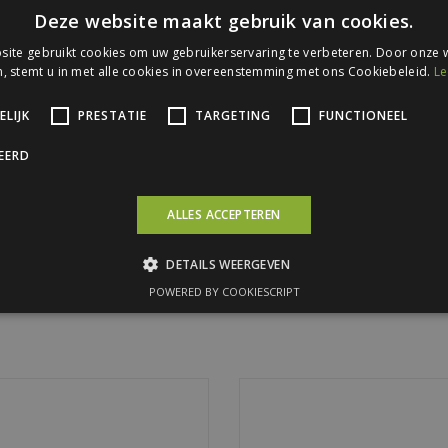
Dikte
0,56 mm
Deze website maakt gebruik van cookies.
Structuur
Glad
ite gebruikt cookies om uw gebruikerservaring te verbeteren. Door onze w
, stemt u in met alle cookies in overeenstemming met ons Cookiebeleid.
Le
Coating A-zijde
Siliconen poly
Coating B-zijde
Beschermlak R
LIJK
PRESTATIE
TARGETING
FUNCTIONEEL
Bevestiging
Zelfborende s
CEERD
ALLES ACCEPTEREN
Bew
DETAILS WEERGEVEN
POWERED BY COOKIESCRIPT
tje voor onze Staaltex-schroeven —
Zelfborende golfplaatschroe
rfecte passing, stevige grip en
4,8x35mm met afdichtring. Water
duurzame kwaliteit.
duurzaam en verkrijgbaar in RAL-k
Doos van 200 stuks.