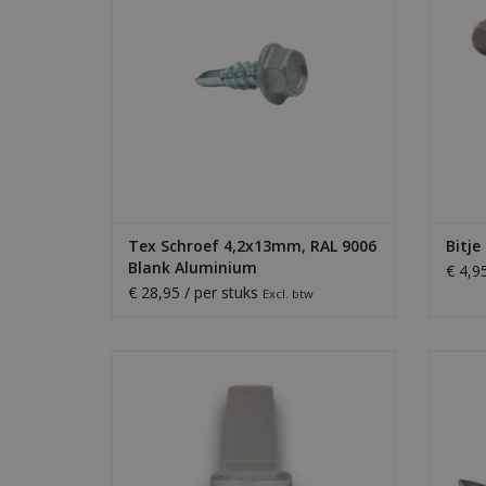
TO
TOEVOEGEN AAN WINKELWAGEN
Tex Schroef 4,2x13mm, RAL 9006
Bitje
Blank Aluminium
€ 4,9
€ 28,95 / per stuks
Excl. btw
Lakstift met kwastje voor snelle reparatie
Bliksc
van plaatwerk. Beschikbaar in al onze
zetwer
standaard RAL-kleuren.
TOEVOEGEN AAN WINKELWAGEN
TO