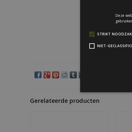
Deze webs
gebruiken
STRIKT NOODZAKE
NIET-GECLASSIFI
Gerelateerde producten
Korte zelfborende schroef voor zetwerk
1/4" bi
en afwerklijsten. Sterk, verzinkt en
pe
leverbaar in de kleur passend bij uw
andere materialen.