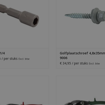
EVOEGEN AAN WINKELWAGEN
TOEVOEGEN AAN WINKELWA
 1/4
Golfplaatschroef 4,8x35m
9006
5 / per stuks
Excl. btw
€ 34,95 / per stuks
Excl. btw
haar voor knippen van plaatstaal en
Blikschaar voor knippen van plaats
k. Geschikt voor rechte sneden en
zetwerk. Geschikt voor rechte sn
bochten naar links.
bochten naar rechts.
EVOEGEN AAN WINKELWAGEN
TOEVOEGEN AAN WINKELWA