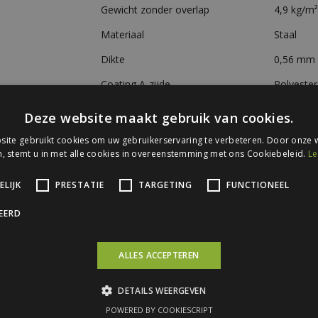
Gewicht zonder overlap
4,9 kg/m²
Materiaal
Staal
Dikte
0,56 mm
Coating A-zijde
Polyester
Coating B-zijde
Bescherm
Deze website maakt gebruik van cookies.
Brandklasse
A1
ite gebruikt cookies om uw gebruikerservaring te verbeteren. Door onze w
, stemt u in met alle cookies in overeenstemming met ons Cookiebeleid.
Le
Garantie
10 jaar
Bevestiging
Ca. 6 sc
LIJK
PRESTATIE
TARGETING
FUNCTIONEEL
Vrije overspanning
tot 1200
CEERD
ALLES ACCEPTEREN
Downloads:
Datablad Golfplaat 76/18mm
DETAILS WEERGEVEN
Montagehandleiding
POWERED BY COOKIESCRIPT