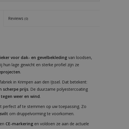
Reviews
(0)
ieker voor dak- en gevelbekleding
van loodsen,
 hun lage gewicht en sterke profiel zijn ze
eprojecten
.
briek in Krimpen aan den IJssel. Dat betekent:
n scherpe prijs
. De duurzame polyestercoating
 tegen weer en wind
.
at perfect af te stemmen op uw toepassing. Zo
vilt
om druppelvorming te voorkomen.
een
CE-markering
en voldoen ze aan de actuele