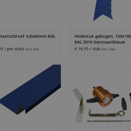
plaatschroef 4,8x60mm RAL
Hoekstuk gebogen, 100x1
RAL 5010 Gentiaanblauw
95 / per stuks
€ 16,95 / stuk
Excl. btw
Excl. btw
etalen lekdorpels voor nette
De knabbelmachine met 2 snijkop
afvoer en strakke afwerking onder
geschikt voor het snijden van d
plaat, in een van onze RAL-kleuren.
gegolfde metaalplaat of kunsts
Lengte 2050 mm.
TOEVOEGEN AAN WINKELWA
EVOEGEN AAN WINKELWAGEN