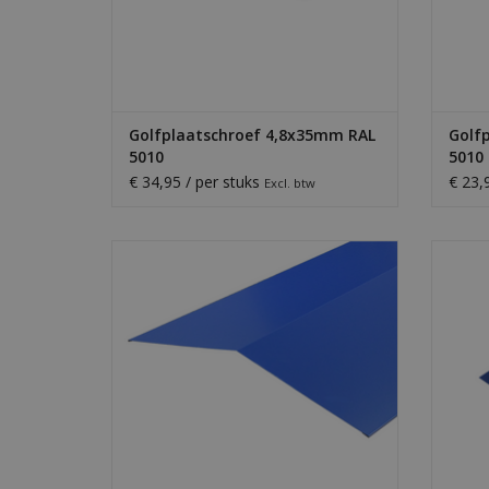
Golfplaatschroef 4,8x35mm RAL
Golf
5010
5010
€ 34,95 / per stuks
€ 23,
Excl. btw
Strak afgewerkte metalen nokstukken, op
M
kleur en maat leverbaar, standaard 2050
water
mm lang.
de golf
TOEVOEGEN AAN WINKELWAGEN
TO