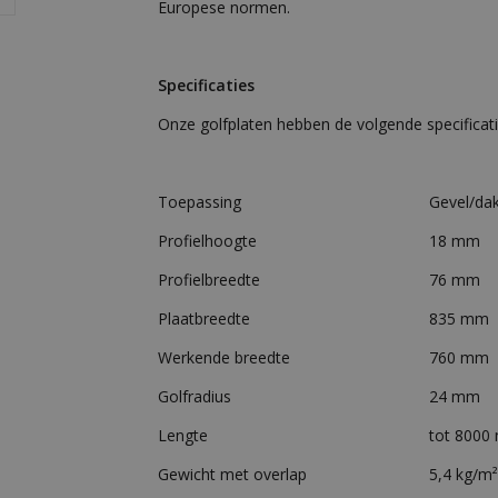
Europese normen.
Specificaties
Onze golfplaten hebben de volgende specificati
Toepassing
Gevel/da
Profielhoogte
18 mm
Profielbreedte
76 mm
Plaatbreedte
835 mm
Werkende breedte
760 mm
Golfradius
24 mm
Lengte
tot 8000
Gewicht met overlap
5,4 kg/m²