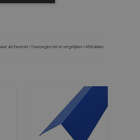
aar als favoriet
/
Toevoegen om te vergelijken
/
Afdrukken
en
Metalen hoekstuk voor nette, strakke
erking,
gevelafwerking. Verkrijgbaar in
0 mm.
standaardkleuren, lengte 2050 mm.
GEN
TOEVOEGEN AAN WINKELWAGEN