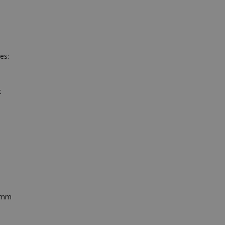
es:
k
 mm