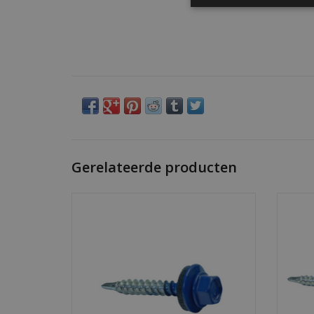
Gerelateerde producten
Zelfborende golfplaatschroeven
Ze
4,8x35mm met afdichtring. Waterdicht,
4,8x6
duurzaam en verkrijgbaar in RAL-kleuren.
duurza
Doos van 200 stuks.
TOEVOEGEN AAN WINKELWAGEN
TO