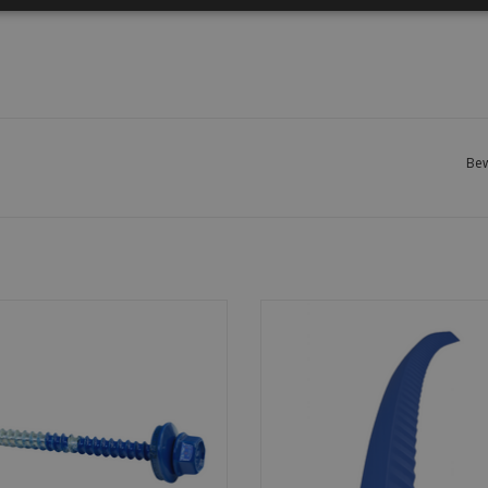
Bew
lfborende golfplaatschroeven
Gebogen metalen hoekstukk
0mm met afdichtring. Waterdicht,
(boeidelen) voor strakke gevelafw
am en verkrijgbaar in RAL-kleuren.
op kleur leverbaar, lengte 205
Doos van 100 stuks.
TOEVOEGEN AAN WINKELWA
EVOEGEN AAN WINKELWAGEN