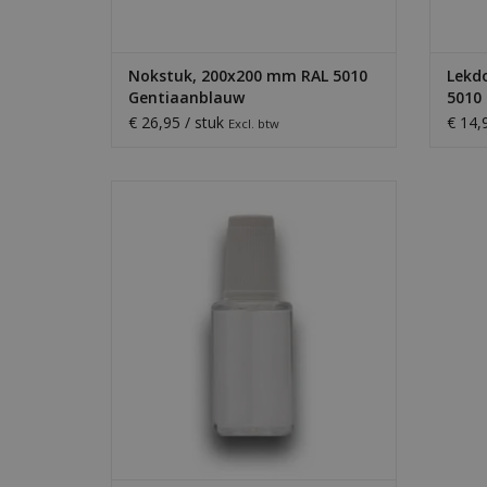
Nokstuk, 200x200 mm RAL 5010
Lekdo
Gentiaanblauw
5010
€ 26,95 / stuk
€ 14,
Excl. btw
Lakstift met kwastje voor snelle reparatie
van plaatwerk. Beschikbaar in al onze
standaard RAL-kleuren.
TOEVOEGEN AAN WINKELWAGEN