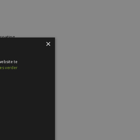
coating
×
lak RAL 9002
ebsite te
es verder
hroeven p/m2
 mm