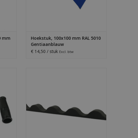
00 mm
Hoekstuk, 100x100 mm RAL 5010
Gentiaanblauw
€ 14,50 / stuk
Excl. btw
pen is
Schuimprofiel voor golfplaten 76/18. Dicht
unne,
openingen wind- en waterdicht af,
tof.
beschermt tegen vuil en vogels.
GEN
TOEVOEGEN AAN WINKELWAGEN