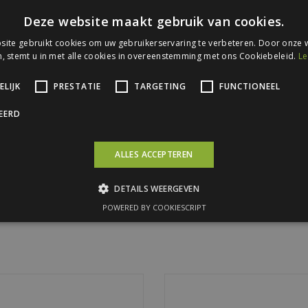
Deze website maakt gebruik van cookies.
Dikte
0,56 mm
ite gebruikt cookies om uw gebruikerservaring te verbeteren. Door onze w
Structuur
Glad
, stemt u in met alle cookies in overeenstemming met ons Cookiebeleid.
Le
Coating A-zijde
Siliconen poly
LIJK
PRESTATIE
TARGETING
FUNCTIONEEL
Coating B-zijde
Beschermlak R
CEERD
Bevestiging
Zelfborende s
ALLES ACCEPTEREN
Bew
DETAILS WEERGEVEN
POWERED BY COOKIESCRIPT
tje voor onze Staaltex-schroeven —
Zelfborende golfplaatschroe
rfecte passing, stevige grip en
4,8x60mm met afdichtring. Water
duurzame kwaliteit.
duurzaam en verkrijgbaar in RAL-k