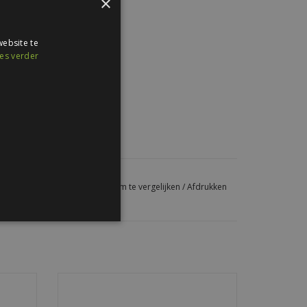
×
ebsite te
es verder
estercoating
AL 9002
chroeven
aar als favoriet
/
Toevoegen om te vergelijken
/
Afdrukken
ven
5/16" bitje voor onze golfplaatschroeven
dicht,
— sterke grip, precieze montage en
leuren.
duurzame kwaliteit.