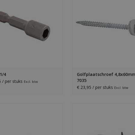
Doos van 100 stuks.
EVOEGEN AAN WINKELWAGEN
TOEVOEGEN AAN WINKELWA
 1/4
Golfplaatschroef 4,8x60m
7035
5 / per stuks
Excl. btw
€ 23,95 / per stuks
Excl. btw
haar voor knippen van plaatstaal en
Blikschaar voor knippen van plaats
k. Geschikt voor rechte sneden en
zetwerk. Geschikt voor rechte sn
bochten naar links.
bochten naar rechts.
EVOEGEN AAN WINKELWAGEN
TOEVOEGEN AAN WINKELWA