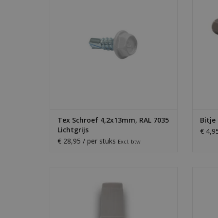
andere materialen.
TO
TOEVOEGEN AAN WINKELWAGEN
Tex Schroef 4,2x13mm, RAL 7035
Bitje
Lichtgrijs
€ 4,9
€ 28,95 / per stuks
Excl. btw
Lakstift met kwastje voor snelle reparatie
Bliksc
van plaatwerk. Beschikbaar in al onze
zetwer
standaard RAL-kleuren.
TOEVOEGEN AAN WINKELWAGEN
TO