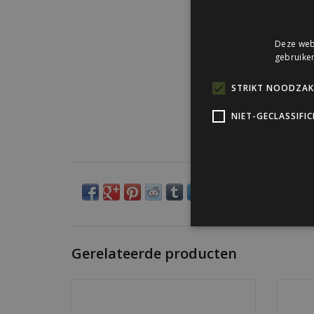
Deze webs
gebruiken
STRIKT NOODZAKE
NIET-GECLASSIFI
Gerelateerde producten
Korte zelfborende schroef voor zetwerk
1/4" bi
en afwerklijsten. Sterk, verzinkt en
pe
leverbaar in de kleur passend bij uw