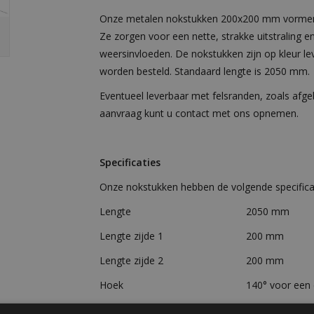
Onze metalen nokstukken 200x200 mm vormen d
Ze zorgen voor een nette, strakke uitstraling 
weersinvloeden. De nokstukken zijn op kleur l
worden besteld. Standaard lengte is 2050 mm.
Eventueel leverbaar met felsranden, zoals afgeb
aanvraag kunt u contact met ons opnemen.
Specificaties
Onze nokstukken hebben de volgende specificat
Lengte
2050 mm
Lengte zijde 1
200 mm
Lengte zijde 2
200 mm
Hoek
140° voor een 
Gewicht
ca. 1,8 kg/m