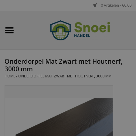
0 Artikelen - €0,00
Home
Golfplaten
Onderdorpel Mat Zwart met Houtnerf,
Damwandplaten
3000 mm
HOME
/
ONDERDORPEL MAT ZWART MET HOUTNERF, 3000 MM
Dakpanplaten
Potdekselplaten
Felsplaten
Sandwichpanelen