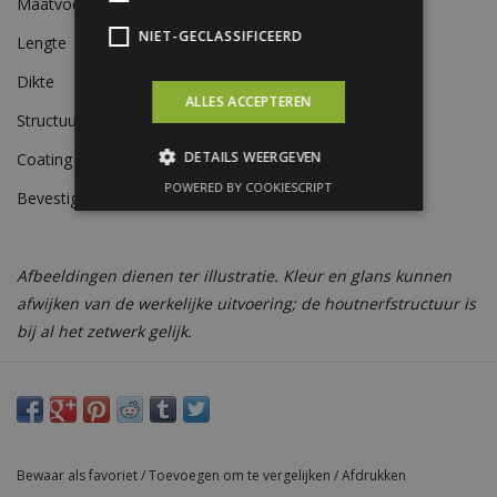
Maatvoering
100 x 45 x 20 x 10 mm
NIET-GECLASSIFICEERD
Lengte
3000 mm
Dikte
0,63 mm
ALLES ACCEPTEREN
Structuur
Houtnerfstructuur
DETAILS WEERGEVEN
Coating
300 μm coating Plastisol
POWERED BY COOKIESCRIPT
Bevestiging
Zelfborende schroeven
Afbeeldingen dienen ter illustratie. Kleur en glans kunnen
afwijken van de werkelijke uitvoering; de houtnerfstructuur is
bij al het zetwerk gelijk.
Bewaar als favoriet
/
Toevoegen om te vergelijken
/
Afdrukken