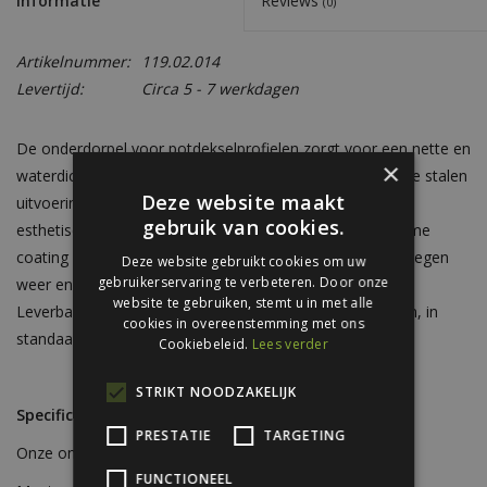
Informatie
Reviews
(0)
Artikelnummer:
119.02.014
Levertijd:
Circa 5 - 7 werkdagen
De onderdorpel voor potdekselprofielen zorgt voor een nette en
×
waterdichte aansluiting onder raamopeningen. Dankzij de stalen
Deze website maakt
uitvoering met houtnerfstructuur vormt de dorpel een
gebruik van cookies.
esthetische overgang tussen gevel en kozijn. De duurzame
coating maakt het zetwerk onderhoudsarm en bestand tegen
Deze website gebruikt cookies om uw
gebruikerservaring te verbeteren. Door onze
weer en wind.
website te gebruiken, stemt u in met alle
Leverbaar in glimmend zwart, mat zwart en donkergroen, in
cookies in overeenstemming met ons
standaardlengte van 3000 mm.
Cookiebeleid.
Lees verder
STRIKT NOODZAKELIJK
Specificaties
PRESTATIE
TARGETING
Onze onderdorpels hebben de volgende specificaties:
FUNCTIONEEL