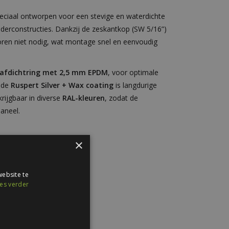
eciaal ontworpen voor een stevige en waterdichte
erconstructies. Dankzij de zeskantkop (SW 5/16”)
oren niet nodig, wat montage snel en eenvoudig
afdichtring met 2,5 mm EPDM
, voor optimale
t de
Ruspert Silver + Wax coating
is langdurige
rijgbaar in diverse
RAL-kleuren
, zodat de
paneel.
×
aties:
ebsite te
schroef verzinkt
es verder
l op hout