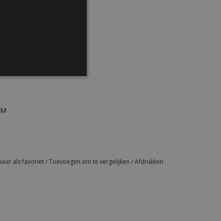
W 5/16”)
EPDM
PM
aar als favoriet
/
Toevoegen om te vergelijken
/
Afdrukken