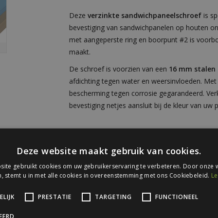
Deze
verzinkte sandwichpaneelschroef
is sp
bevestiging van sandwichpanelen op houten ond
met aangeperste ring en boorpunt #2 is voorb
maakt.
De schroef is voorzien van een
16 mm stalen 
afdichting tegen water en weersinvloeden. Me
bescherming tegen corrosie gegarandeerd. Verk
bevestiging netjes aansluit bij de kleur van uw 
Specificaties
Deze website maakt gebruik van cookies.
Onze hoekstukken hebben de volgende specific
ite gebruikt cookies om uw gebruikerservaring te verbeteren. Door onze w
Type
Sandwichpaneel
, stemt u in met alle cookies in overeenstemming met ons Cookiebeleid.
Le
Toepassing
Sandwichpanee
LIJK
PRESTATIE
TARGETING
FUNCTIONEEL
Lengte
100 mm
CEERD