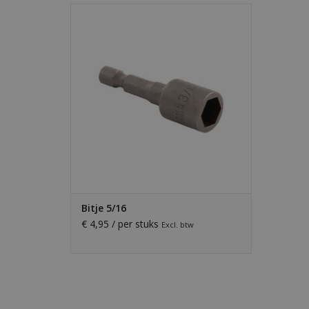
5/16" bitje voor onze golfplaatschroeven
— sterke grip, precieze montage en
duurzame kwaliteit.
TOEVOEGEN AAN WINKELWAGEN
Bitje 5/16
€ 4,95 / per stuks
Excl. btw