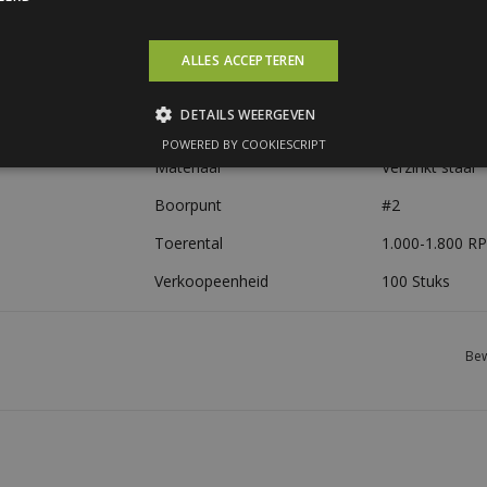
Diameter
7,0 / 6,5 mm
Klembereik
Max. 50 mm
ALLES ACCEPTEREN
Schroefkop
Zeskantkop (S
DETAILS WEERGEVEN
Afdichting
16 mm staal/
POWERED BY COOKIESCRIPT
Materiaal
Verzinkt staal
Boorpunt
#2
Toerental
1.000-1.800 R
Verkoopeenheid
100 Stuks
Bew