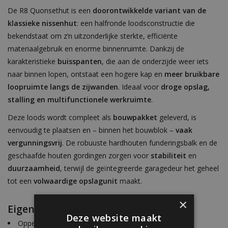
De R8 Quonsethut is een
doorontwikkelde variant van de
klassieke nissenhut
: een halfronde loodsconstructie die
bekendstaat om z’n uitzonderlijke sterkte, efficiënte
materiaalgebruik en enorme binnenruimte. Dankzij de
karakteristieke
buisspanten
, die aan de onderzijde weer iets
naar binnen lopen, ontstaat een hogere kap en
meer bruikbare
loopruimte langs de zijwanden
. Ideaal voor
droge opslag,
stalling en multifunctionele werkruimte
.
Deze loods wordt compleet als
bouwpakket
geleverd, is
eenvoudig te plaatsen en – binnen het bouwblok –
vaak
vergunningsvrij
. De robuuste hardhouten funderingsbalk en de
geschaafde houten gordingen zorgen voor
stabiliteit
en
duurzaamheid
, terwijl de geïntegreerde garagedeur het geheel
tot een
volwaardige opslagunit
maakt.
×
Eigenschappen:
Deze website maakt
Oppervlakte ca. 40 m²