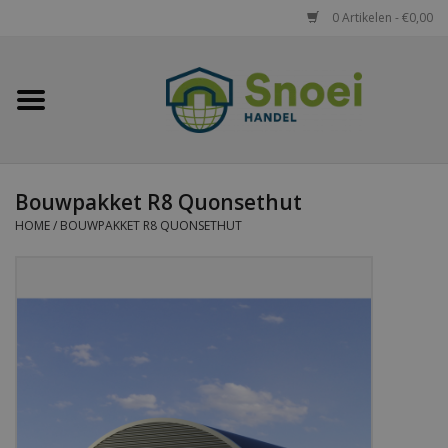
0 Artikelen - €0,00
Home
Golfplaten
Bouwpakket R8 Quonsethut
Damwandplaten
HOME
/
BOUWPAKKET R8 QUONSETHUT
Dakpanplaten
Potdekselplaten
Felsplaten
Sandwichpanelen