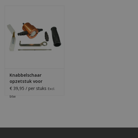
Knabbelschaar
opzetstuk voor
accuboormachine
€ 39,95 / per stuks
Excl.
btw