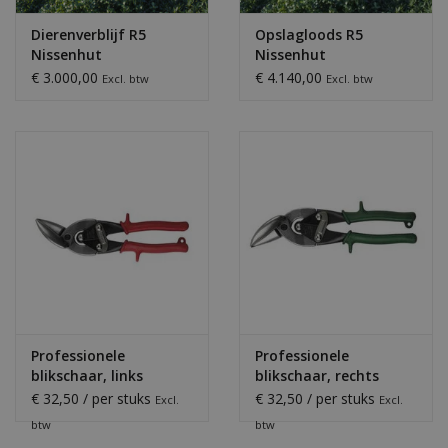
Dierenverblijf R5
Opslagloods R5
Nissenhut
Nissenhut
€ 3.000,00
€ 4.140,00
Excl. btw
Excl. btw
De loodsen op de foto's kunnen soms afwijken van de
standaard maten en uitvoeringen. De afbeeldingen proberen
zo gelijk mogelijk te zijn als het daadwerkelijke product.
Professionele
Professionele
blikschaar, links
blikschaar, rechts
€ 32,50 / per stuks
€ 32,50 / per stuks
Excl.
Excl.
btw
btw