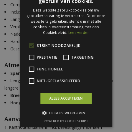
gebruik van cookies.
Compleet bouwpakket
Deze website gebruikt cookies om uw
Inclusief garagedeur
gebruikerservaring te verbeteren. Door onze
Lange levensduur
website te gebruiken, stemt u in met alle
Verplaatsbaar
cookies in overeenstemming met ons
Cookiebeleid.
Lees verder
Nederlandse kwaliteit
Hardhouten funderingsbalk
STRIKT NOODZAKELIJK
Geschaafde houten gordingen
PRESTATIE
TARGETING
Afmetingen:
FUNCTIONEEL
Spantafstand:
2,44 m
Lengte:
vanaf 5,00 m (per 2,5 m oneindig uitbreidbaar;
NIET-GECLASSIFICEERD
langere lengtes op aanvraag)
Breedte:
7,60 m
ALLES ACCEPTEREN
Hoogte:
3,80 m
DETAILS WEERGEVEN
Aanvullende opties:
POWERED BY COOKIESCRIPT
Kanthoutfundament, incl. bevestigingsmaterialen