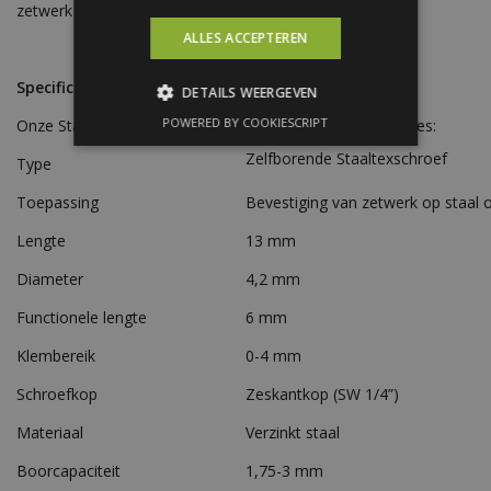
zetwerk of de beplating.
ALLES ACCEPTEREN
Specificaties
DETAILS WEERGEVEN
POWERED BY COOKIESCRIPT
Onze Staaltex-schroeven hebben de volgende specificaties:
Zelfborende Staaltexschroef
Type
Toepassing
Bevestiging van zetwerk op staal o
Lengte
13 mm
Diameter
4,2 mm
Functionele lengte
6 mm
Klembereik
0-4 mm
Schroefkop
Zeskantkop (SW 1/4”)
Materiaal
Verzinkt staal
Boorcapaciteit
1,75-3 mm