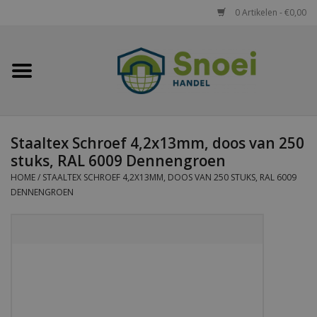
0 Artikelen - €0,00
Home
Golfplaten
Staaltex Schroef 4,2x13mm, doos van 250
Damwandplaten
stuks, RAL 6009 Dennengroen
HOME
/
STAALTEX SCHROEF 4,2X13MM, DOOS VAN 250 STUKS, RAL 6009
Dakpanplaten
DENNENGROEN
Potdekselplaten
Felsplaten
Sandwichpanelen