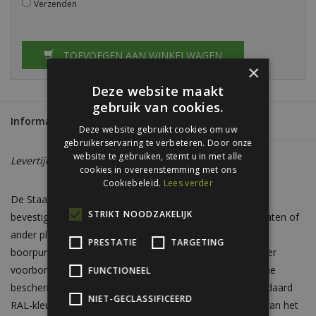
Verzenden
TOEVOEGEN AAN WINKELWAGEN
×
Deze website maakt
gebruik van cookies.
Informatie
Reviews
(0)
Deze website gebruikt cookies om uw
gebruikerservaring te verbeteren. Door onze
website te gebruiken, stemt u in met alle
Levertijd:
Circa 5 - 7 werkdagen
cookies in overeenstemming met ons
Cookiebeleid.
Lees verder
De Staaltex-schroeven zijn speciaal ontwikkeld voor het
STRIKT NOODZAKELIJK
bevestigen van zetwerk en afwerklijsten op stalen golfplaten of
ander plaatmateriaal. Dankzij de korte lengte en scherpe
PRESTATIE
TARGETING
boorpunt bieden ze een snelle en stevige montage zonder
voorboren. De schroeven zijn verzinkt voor een duurzame
FUNCTIONEEL
bescherming tegen corrosie en leverbaar in al onze standaard
NIET-GECLASSIFICEERD
RAL-kleuren, zodat ze esthetisch aansluiten bij de kleur van het