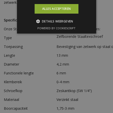
zetwerk of de beplating.
ALLES ACCEPTEREN
Specificaties
DETAILS WEERGEVEN
POWERED BY COOKIESCRIPT
Onze Staaltex-schroeven hebben de volgende specificaties:
Zelfborende Staaltexschroef
Type
Toepassing
Bevestiging van zetwerk op staal o
Lengte
13 mm
Diameter
4,2 mm
Functionele lengte
6 mm
Klembereik
0-4 mm
Schroefkop
Zeskantkop (SW 1/4”)
Materiaal
Verzinkt staal
Boorcapaciteit
1,75-3 mm