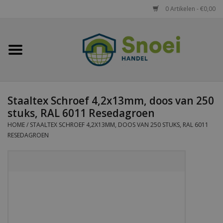
0 Artikelen - €0,00
Home
Golfplaten
Staaltex Schroef 4,2x13mm, doos van 250
Damwandplaten
stuks, RAL 6011 Resedagroen
HOME
/
STAALTEX SCHROEF 4,2X13MM, DOOS VAN 250 STUKS, RAL 6011
Dakpanplaten
RESEDAGROEN
Potdekselplaten
Felsplaten
Sandwichpanelen