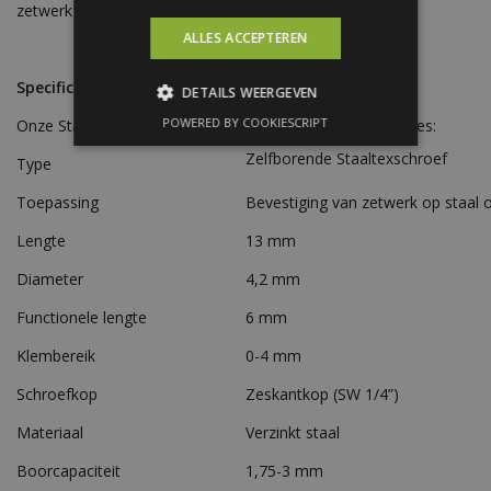
zetwerk of de beplating.
ALLES ACCEPTEREN
Specificaties
DETAILS WEERGEVEN
POWERED BY COOKIESCRIPT
Onze Staaltex-schroeven hebben de volgende specificaties:
Zelfborende Staaltexschroef
Type
Toepassing
Bevestiging van zetwerk op staal o
Lengte
13 mm
Diameter
4,2 mm
Functionele lengte
6 mm
Klembereik
0-4 mm
Schroefkop
Zeskantkop (SW 1/4”)
Materiaal
Verzinkt staal
Boorcapaciteit
1,75-3 mm