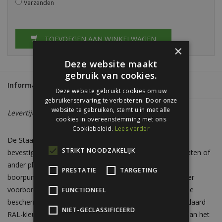
Verzenden
TOEVOEGEN AAN WINKELWAGEN
×
Deze website maakt
gebruik van cookies.
Informatie
Reviews
(0)
Deze website gebruikt cookies om uw
gebruikerservaring te verbeteren. Door onze
website te gebruiken, stemt u in met alle
Levertijd:
Circa 5 - 7 werkdagen
cookies in overeenstemming met ons
Cookiebeleid.
Lees verder
De Staaltex-schroeven zijn speciaal ontwikkeld voor het
STRIKT NOODZAKELIJK
bevestigen van zetwerk en afwerklijsten op stalen golfplaten of
ander plaatmateriaal. Dankzij de korte lengte en scherpe
PRESTATIE
TARGETING
boorpunt bieden ze een snelle en stevige montage zonder
voorboren. De schroeven zijn verzinkt voor een duurzame
FUNCTIONEEL
bescherming tegen corrosie en leverbaar in al onze standaard
NIET-GECLASSIFICEERD
RAL-kleuren, zodat ze esthetisch aansluiten bij de kleur van het