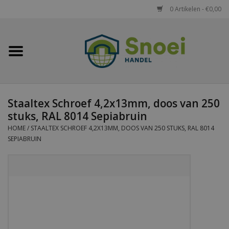
0 Artikelen - €0,00
Home
Golfplaten
Staaltex Schroef 4,2x13mm, doos van 250
Damwandplaten
stuks, RAL 8014 Sepiabruin
HOME
/
STAALTEX SCHROEF 4,2X13MM, DOOS VAN 250 STUKS, RAL 8014
Dakpanplaten
SEPIABRUIN
Potdekselplaten
Felsplaten
Sandwichpanelen