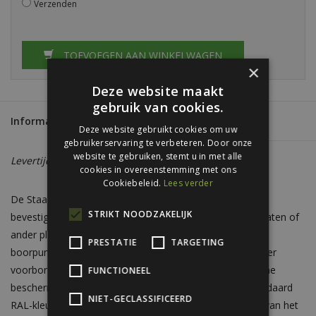
Verzenden
TOEVOEGEN AAN WINKELWAGEN
×
Deze website maakt
gebruik van cookies.
Informatie
Reviews
(0)
Deze website gebruikt cookies om uw
gebruikerservaring te verbeteren. Door onze
website te gebruiken, stemt u in met alle
Levertijd:
Circa 5 - 7 werkdagen
cookies in overeenstemming met ons
Cookiebeleid.
Lees verder
De Staaltex-schroeven zijn speciaal ontwikkeld voor het
STRIKT NOODZAKELIJK
bevestigen van zetwerk en afwerklijsten op stalen golfplaten of
ander plaatmateriaal. Dankzij de korte lengte en scherpe
PRESTATIE
TARGETING
boorpunt bieden ze een snelle en stevige montage zonder
voorboren. De schroeven zijn verzinkt voor een duurzame
FUNCTIONEEL
bescherming tegen corrosie en leverbaar in al onze standaard
NIET-GECLASSIFICEERD
RAL-kleuren, zodat ze esthetisch aansluiten bij de kleur van het