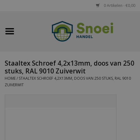
0 Artikelen - €0,00
Home
Golfplaten
Staaltex Schroef 4,2x13mm, doos van 250
Damwandplaten
stuks, RAL 9010 Zuiverwit
HOME
/
STAALTEX SCHROEF 4,2X13MM, DOOS VAN 250 STUKS, RAL 9010
Dakpanplaten
ZUIVERWIT
Potdekselplaten
Felsplaten
Sandwichpanelen