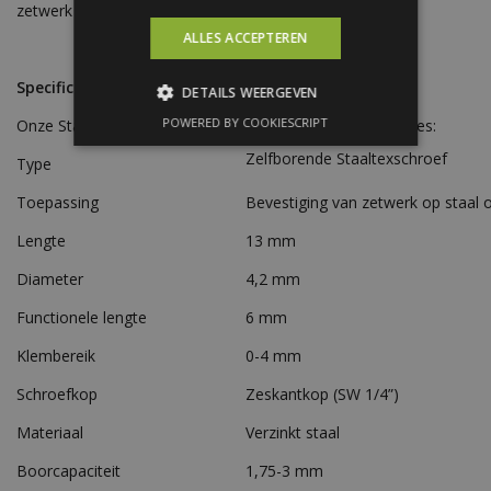
zetwerk of de beplating.
ALLES ACCEPTEREN
Specificaties
DETAILS WEERGEVEN
POWERED BY COOKIESCRIPT
Onze Staaltex-schroeven hebben de volgende specificaties:
Zelfborende Staaltexschroef
Type
Toepassing
Bevestiging van zetwerk op staal o
Lengte
13 mm
Diameter
4,2 mm
Functionele lengte
6 mm
Klembereik
0-4 mm
Schroefkop
Zeskantkop (SW 1/4”)
Materiaal
Verzinkt staal
Boorcapaciteit
1,75-3 mm