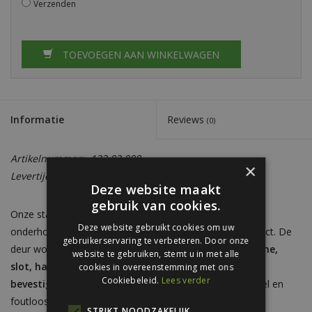
Verzenden
TOEVOEGEN AAN WINKELWAGEN
Informatie
Reviews
(0)
Artikelnummer:
122.02.008
×
Levertijd:
Circa 5 - 7 werkdagen
Deze website maakt
gebruik van cookies.
Onze stalen loopdeur is ontwikkeld als een robuuste,
Deze website gebruikt cookies om uw
onderhoudsarme toegang voor elke loods en gevelproject. De
gebruikerservaring te verbeteren. Door onze
deur wordt geleverd als
complete set met inbouwframe,
website te gebruiken, stemt u in met alle
slot, handgrepen, rubber en alle benodigde
cookies in overeenstemming met ons
Cookiebeleid.
Lees verder
bevestigingsmaterialen
, zodat montage op locatie snel en
foutloos verloopt.
STRIKT NOODZAKELIJK