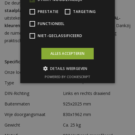
De deur is uitgevoerd in een
verticaal geprofileerde
staalplaat
, wat zorgt voor een strakke uitstraling en
PRESTATIE
TARGETING
uitstekende stabiliteit. Verkrijgbaar in onze
standaard RAL-
FUNCTIONEEL
kleuren
en
zowel links- als rechtsdraaiend leverbaar
. Dankzij
de ruime vrije doorgang van 830x1962 mm is de toegang
NIET-GECLASSIFICEERD
praktisch en ergonomisch in dagelijks gebruik.
ALLES ACCEPTEREN
Specificaties
DETAILS WEERGEVEN
Onze loopdeuren hebben de volgende specificaties:
POWERED BY COOKIESCRIPT
Stalen loopdeur
Type
DIN-Richting
Links en rechts draaiend
Buitenmaten
925x2025 mm
Vrije doorgangsmaat
830x1962 mm
Gewicht
Ca. 25 kg