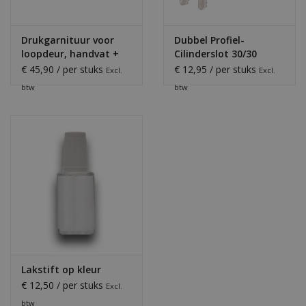
Drukgarnituur voor
Dubbel Profiel-
loopdeur, handvat +
Cilinderslot 30/30
sluitplaat
(Loopdeuren)
€ 45,90 / per stuks
€ 12,95 / per stuks
Excl.
Excl.
btw
btw
Lakstift op kleur
€ 12,50 / per stuks
Excl.
btw