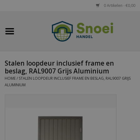
0 Artikelen - €0,00
Home
Golfplaten
Stalen loopdeur inclusief frame en
Damwandplaten
beslag, RAL9007 Grijs Aluminium
HOME
/
STALEN LOOPDEUR INCLUSIEF FRAME EN BESLAG, RAL9007 GRIJS
Dakpanplaten
ALUMINIUM
Potdekselplaten
Felsplaten
Sandwichpanelen