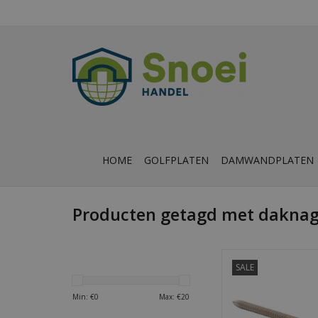
HOME
GOLFPLATEN
DAMWANDPLATEN
Producten getagd met daknag
Paraplunagel RVS 3,
SALE
per doos à 135 
TOEVOEGEN AAN WI
Min: €
0
Max: €
20