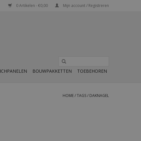
0 Artikelen - €0,00
Mijn account / Registreren
ICHPANELEN
BOUWPAKKETTEN
TOEBEHOREN
HOME
/
TAGS
/
DAKNAGEL