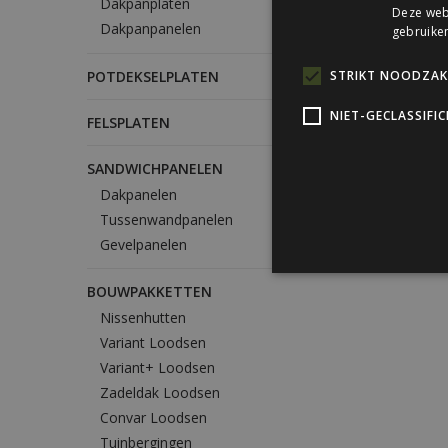
Dakpanplaten
Deze webs
Dakpanpanelen
gebruiken
POTDEKSELPLATEN
STRIKT NOODZAKE
NIET-GECLASSIFI
FELSPLATEN
SANDWICHPANELEN
Dakpanelen
Tussenwandpanelen
Gevelpanelen
BOUWPAKKETTEN
Nissenhutten
Variant Loodsen
Variant+ Loodsen
Zadeldak Loodsen
Convar Loodsen
Tuinbergingen