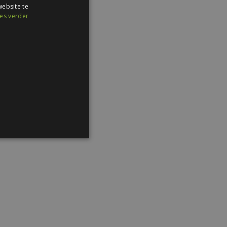
ebsite te
es verder