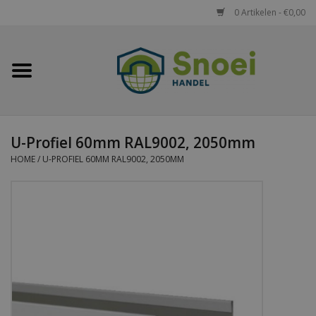
0 Artikelen - €0,00
Home
Golfplaten
U-Profiel 60mm RAL9002, 2050mm
Damwandplaten
HOME
/
U-PROFIEL 60MM RAL9002, 2050MM
Dakpanplaten
Potdekselplaten
Felsplaten
Sandwichpanelen