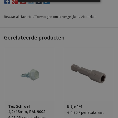
Bewaar als favoriet
/
Toevoegen om te vergelijken
/
Afdrukken
Gerelateerde producten
Tex Schroef
Bitje 1/4
4,2x13mm, RAL 9002
€ 4,95 / per stuks
Excl.
Grijswit
€ 28,95 / per stuks
Excl.