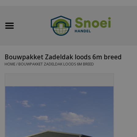
Home
Golfplaten
Bouwpakket Zadeldak loods 6m breed
Damwandplaten
HOME
/
BOUWPAKKET ZADELDAK LOODS 6M BREED
Dakpanplaten
Potdekselplaten
Felsplaten
Sandwichpanelen