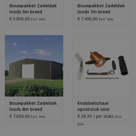
Bouwpakket Zadeldak
Bouwpakket Zadeldak
loods 5m breed
loods 7m breed
€ 5.800,00
€ 7.490,00
Excl. btw
Excl. btw
De loodsen op de foto's kunnen soms afwijken van de
standaard maten en uitvoeringen. De afbeeldingen proberen
zo gelijk mogelijk te zijn als het daadwerkelijke product.
Bouwpakket Zadeldak
Knabbelschaar
loods 8m breed
opzetstuk voor
accuboormachine
€ 7.650,00
€ 39,95 / per stuks
Excl. btw
Excl.
btw