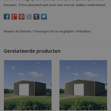
bouwen. Zorg uiteraard wel voor een mooie vlakke ondergrond.
Als de loods op betonplaten wordt gebouwd dient dit gedaan te
worden met een hardhouten funderingsbalk.
Bewaar als favoriet
/
Toevoegen om te vergelijken
/
Afdrukken
U kunt altijd even contact met ons opnemen als u vragen
heeft over dit product! Bel ons direct op (0180 530 035) of
stuur een mail naar:
info@snoeihandel.nl
Gerelateerde producten