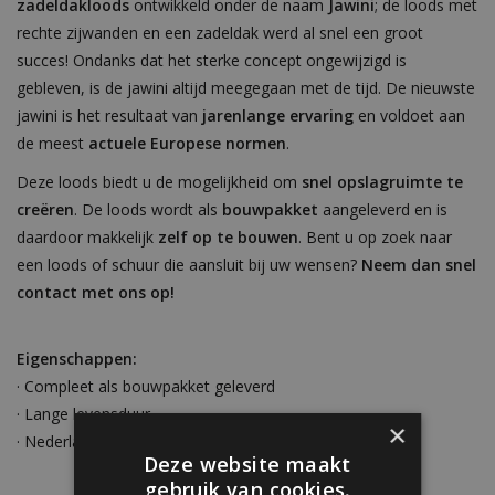
zadeldakloods
ontwikkeld onder de naam
Jawini
; de loods met
rechte zijwanden en een zadeldak werd al snel een groot
succes! Ondanks dat het sterke concept ongewijzigd is
gebleven, is de jawini altijd meegegaan met de tijd. De nieuwste
jawini is het resultaat van
jarenlange ervaring
en voldoet aan
de meest
actuele Europese normen
.
Deze loods biedt u de mogelijkheid om
snel opslagruimte te
creëren
. De loods wordt als
bouwpakket
aangeleverd en is
daardoor makkelijk
zelf op te bouwen
. Bent u op zoek naar
een loods of schuur die aansluit bij uw wensen?
Neem dan snel
contact met ons op!
Eigenschappen:
· Compleet als bouwpakket geleverd
· Lange levensduur
×
· Nederlandse kwaliteit
Deze website maakt
gebruik van cookies.