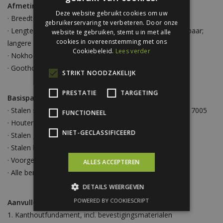
Afmetingen:
Deze website gebruikt cookies om uw
· Breedte: 6,00 m
gebruikerservaring te verbeteren. Door onze
· Lengte: vanaf 5,00 m (per 2,5 meter onbeperkt uitbreidbaar;
website te gebruiken, stemt u in met alle
cookies in overeenstemming met ons
langere lengtes op aanvraag mogelijk)
Cookiebeleid.
Lees verder
· Nokhoogte: 3,40 m
· Goothoogte: 2,60 m
STRIKT NOODZAKELIJK
PRESTATIE
TARGETING
Basispakket Zadeldak schuur:
· Stalen spanten voorzien van primer in RAL 6011 of RAL 7005
FUNCTIONEEL
· Houten gordingen 63x76 mm
NIET-GECLASSIFICEERD
· Stalen golfplaten in onze 11 standaardkleuren
· Stalen boeidelen tbv voor/achter gevel
· Voorgevel met garagedeur 2,50 x 2,375 m, RAL 9016
ALLES ACCEPTEREN
· Alle benodigde bevestigingsmaterialen
DETAILS WEERGEVEN
POWERED BY COOKIESCRIPT
Aanvullende mogelijkheden:
Kanthoutfundament, incl. bevestigingsmaterialen