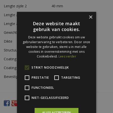
Lengte zijde 2
40 mm
Lengte zijde 3
25 mm
×
Deze website maakt
Lengte zijde 4
15 mm
gebruik van cookies.
Gewicht
Ca. 0,7 kg/m
Deze website gebruikt cookies om uw
Dikte
0,56 mm
gebruikerservaring te verbeteren. Door onze
website te gebruiken, stemt u in met alle
Structuur
Glad
cookies in overeenstemming met ons
Cookiebeleid.
Lees verder
Coating A-zijde
Siliconen polyestercoating
Coating B-zijde
Beschermlak RAL 9002
STRIKT NOODZAKELIJK
Bevestiging
Zelfborende schroeven
PRESTATIE
TARGETING
FUNCTIONEEL
NIET-GECLASSIFICEERD
ALLES ACCEPTEREN