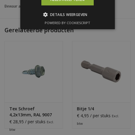
Bewaar als favoriet
/
Toevoegen om te vergelijken
/
Afdrukken
DETAILS WEERGEVEN
POWERED BY COOKIESCRIPT
Gerelateerde producten
Tex Schroef
Bitje 1/4
4,2x13mm, RAL 9007
€ 4,95 / per stuks
Excl.
Grijs Aluminium
€ 28,95 / per stuks
Excl.
btw
btw