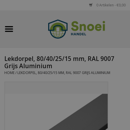
0 Artikelen - €0,00
Home
Golfplaten
Lekdorpel, 80/40/25/15 mm, RAL 9007
Damwandplaten
Grijs Aluminium
HOME
/
LEKDORPEL, 80/40/25/15 MM, RAL 9007 GRIJS ALUMINIUM
Dakpanplaten
Potdekselplaten
Felsplaten
Sandwichpanelen