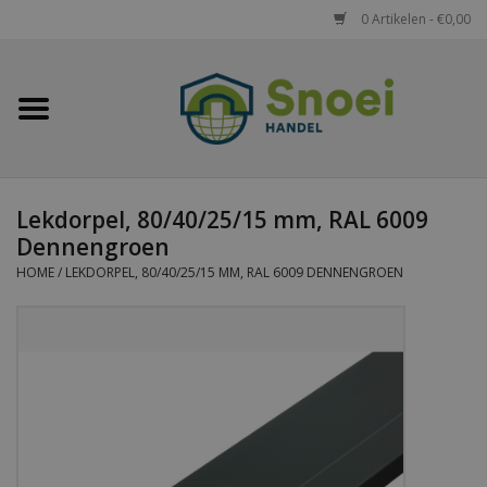
0 Artikelen - €0,00
Home
Golfplaten
Lekdorpel, 80/40/25/15 mm, RAL 6009
Damwandplaten
Dennengroen
HOME
/
LEKDORPEL, 80/40/25/15 MM, RAL 6009 DENNENGROEN
Dakpanplaten
Potdekselplaten
Felsplaten
Sandwichpanelen