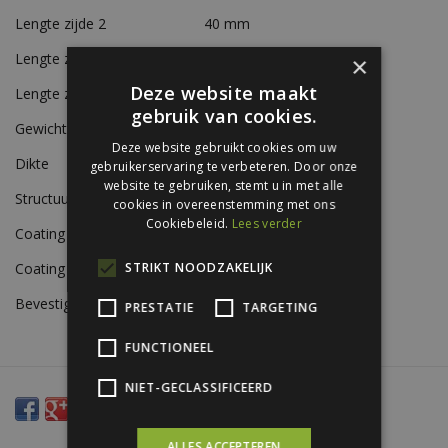
Lengte zijde 2
40 mm
Lengte zijde 3
25 mm
×
Deze website maakt
Lengte zijde 4
15 mm
gebruik van cookies.
Gewicht
Ca. 0,7 kg/m
Deze website gebruikt cookies om uw
Dikte
0,56 mm
gebruikerservaring te verbeteren. Door onze
website te gebruiken, stemt u in met alle
Structuur
Glad
cookies in overeenstemming met ons
Cookiebeleid.
Lees verder
Coating A-zijde
Siliconen polyestercoating
Coating B-zijde
Beschermlak RAL 9002
STRIKT NOODZAKELIJK
Bevestiging
Zelfborende schroeven
PRESTATIE
TARGETING
FUNCTIONEEL
NIET-GECLASSIFICEERD
ALLES ACCEPTEREN