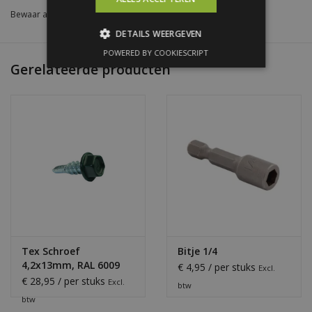
Bewaar als favoriet
/
Toevoegen om te vergelijken
/
Afdrukken
DETAILS WEERGEVEN
POWERED BY COOKIESCRIPT
Gerelateerde producten
Tex Schroef
Bitje 1/4
4,2x13mm, RAL 6009
€ 4,95 / per stuks
Excl.
Dennengroen
€ 28,95 / per stuks
Excl.
btw
btw