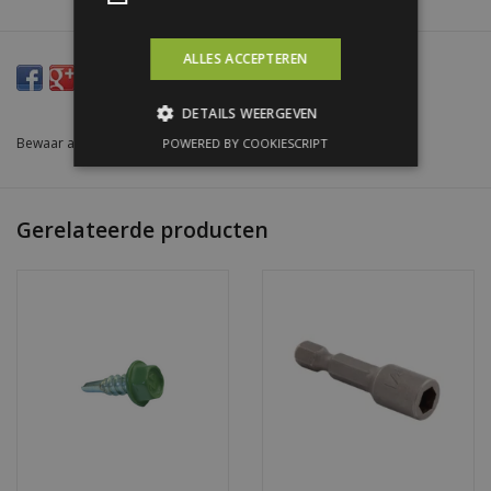
ALLES ACCEPTEREN
DETAILS WEERGEVEN
Bewaar als favoriet
/
Toevoegen om te vergelijken
/
Afdrukken
POWERED BY COOKIESCRIPT
Gerelateerde producten