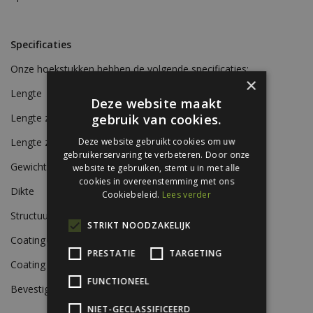
Specificaties
Onze hoekstukken hebben de volgende specificaties:
×
Lengte
2050 mm
Deze website maakt
Lengte zijde 1
100 mm
gebruik van cookies.
Lengte zijde 2
100 mm
Deze website gebruikt cookies om uw
gebruikerservaring te verbeteren. Door onze
Gewicht
Ca. 0,9 kg/m
website te gebruiken, stemt u in met alle
cookies in overeenstemming met ons
Dikte
0,56 mm
Cookiebeleid.
Lees verder
Structuur
Glad
STRIKT NOODZAKELIJK
Coating A-zijde
Siliconen polyestercoating
PRESTATIE
TARGETING
Coating B-zijde
Beschermlak RAL 9002
FUNCTIONEEL
Bevestiging
Zelfborende schroeven
NIET-GECLASSIFICEERD