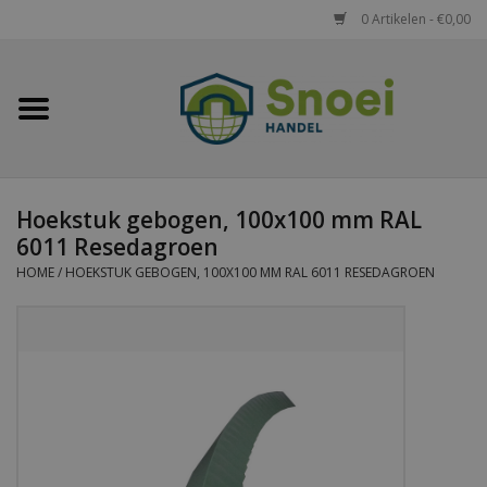
0 Artikelen - €0,00
Home
Golfplaten
Hoekstuk gebogen, 100x100 mm RAL
Damwandplaten
6011 Resedagroen
HOME
/
HOEKSTUK GEBOGEN, 100X100 MM RAL 6011 RESEDAGROEN
Dakpanplaten
Potdekselplaten
Felsplaten
Sandwichpanelen