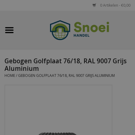
0 Artikelen - €0,00
Home
Golfplaten
Gebogen Golfplaat 76/18, RAL 9007 Grijs
Damwandplaten
Aluminium
HOME
/
GEBOGEN GOLFPLAAT 76/18, RAL 9007 GRIJS ALUMINIUM
Dakpanplaten
Potdekselplaten
Felsplaten
Sandwichpanelen