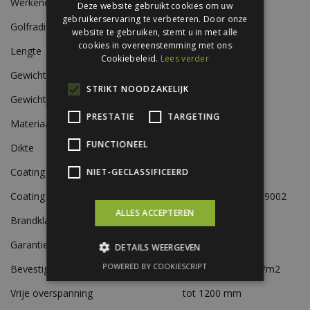
Werkende breedte
760 mm
Deze website gebruikt cookies om uw
gebruikerservaring te verbeteren. Door onze
Golfradius
24 mm
website te gebruiken, stemt u in met alle
cookies in overeenstemming met ons
Lengte
tot 8000 mm
Cookiebeleid.
Lees verder
Gewicht met overlap
5,4 kg/m²
STRIKT NOODZAKELIJK
Gewicht zonder overlap
4,9 kg/m²
PRESTATIE
TARGETING
Materiaal
Staal
FUNCTIONEEL
Dikte
0,56 mm
Coating A-zijde
Polyestercoating
NIET-GECLASSIFICEERD
Coating B-zijde
Beschermlak RAL 9002
ALLES ACCEPTEREN
Brandklasse
A1
Garantie
10 jaar
DETAILS WEERGEVEN
POWERED BY COOKIESCRIPT
Bevestiging
Ca. 6 schroeven p/m2
Vrije overspanning
tot 1200 mm