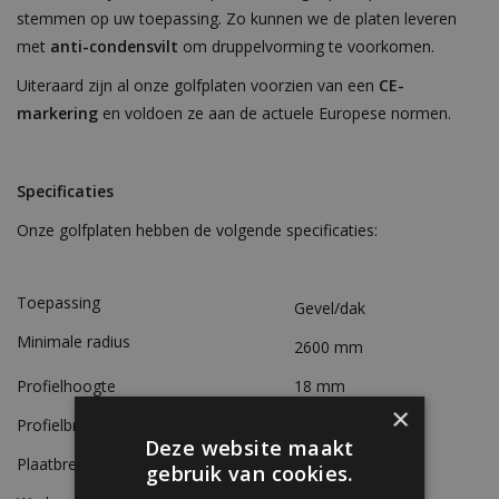
stemmen op uw toepassing. Zo kunnen we de platen leveren
met
anti-condensvilt
om druppelvorming te voorkomen.
Uiteraard zijn al onze golfplaten voorzien van een
CE-
markering
en voldoen ze aan de actuele Europese normen.
Specificaties
Onze golfplaten hebben de volgende specificaties:
Toepassing
Gevel/dak
Minimale radius
2600 mm
Profielhoogte
18 mm
×
Profielbreedte
76 mm
Deze website maakt
Plaatbreedte
835 mm
gebruik van cookies.