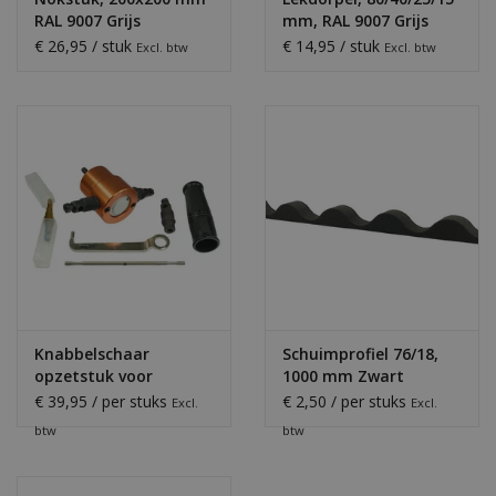
RAL 9007 Grijs
mm, RAL 9007 Grijs
Aluminium
Aluminium
€ 26,95 / stuk
€ 14,95 / stuk
Excl. btw
Excl. btw
Knabbelschaar
Schuimprofiel 76/18,
opzetstuk voor
1000 mm Zwart
accuboormachine
€ 39,95 / per stuks
€ 2,50 / per stuks
Excl.
Excl.
btw
btw